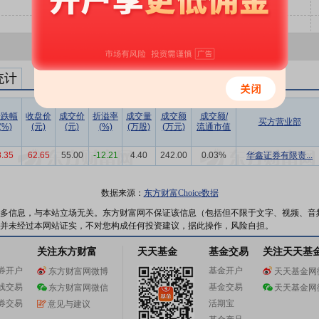
统计
涨跌幅
收盘价
成交价
折溢率
成交量
成交额
成交额/
买方营业部
(%)
(元)
(元)
(%)
(万股)
(万元)
流通市值
8.35
62.65
55.00
-12.21
4.40
242.00
0.03%
华鑫证券有限责...
数据来源：
东方财富Choice数据
多信息，与本站立场无关。东方财富网不保证该信息（包括但不限于文字、视频、音
并未经过本网站证实，不对您构成任何投资建议，据此操作，风险自担。
关注东方财富
天天基金
基金交易
关注天天基
券开户
基金开户
东方财富网微博
天天基金网
线交易
基金交易
东方财富网微信
天天基金网
券交易
活期宝
意见与建议