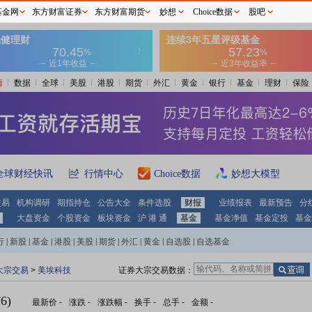
基金网
东方财富证券
东方财富期货
妙想
Choice数据
股吧
情
数据
全球
美股
港股
期货
外汇
黄金
银行
基金
理财
保险
全球财经快讯
行情中心
Choice数据
妙想大模型
交易
机构调研
期指持仓
公告大全
条件选股
财报
业绩报表
最新预告
分
大盘资金
个股资金
板块资金
沪 港 通
基金
基金净值
基金定投
基金
行
|
新股
|
基金
|
港股
|
美股
|
期货
|
外汇
|
黄金
|
自选股
|
自选基金
大宗交易
>
美埃科技
证券大宗交易数据：
6)
最新价
-
涨跌
-
涨跌幅
-
换手
-
总手
-
金额
-