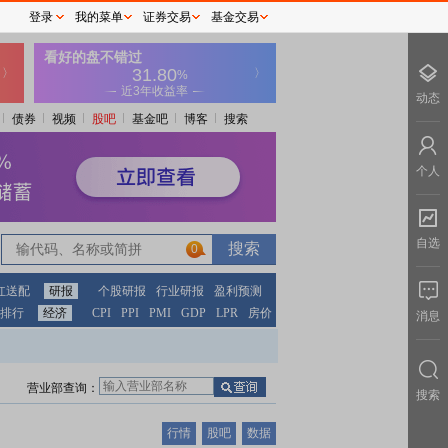
登录
我的菜单
证券交易
基金交易
动态
债券
视频
股吧
基金吧
博客
搜索
个人
自选
0
红送配
研报
个股研报
行业研报
盈利预测
排行
经济
CPI
PPI
PMI
GDP
LPR
房价
消息
营业部查询：
搜索
行情
股吧
数据