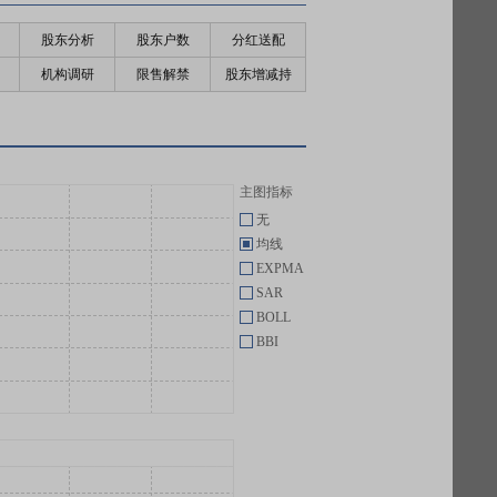
股东分析
股东户数
分红送配
机构调研
限售解禁
股东增减持
主图指标
无
均线
EXPMA
SAR
BOLL
BBI