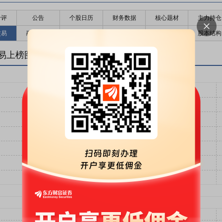
千评
公告
个股日历
财务数据
核心题材
主力持仓
交易
融资融券
高管持股
股东大会
个股研报
股本结构
易上榜图