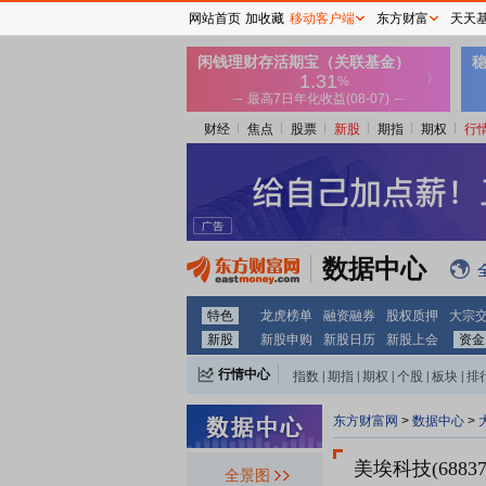
网站首页
加收藏
移动客户端
东方财富
天天
财经
焦点
股票
新股
期指
期权
行
数据中心
特色
龙虎榜单
融资融券
股权质押
大宗
新股
新股申购
新股日历
新股上会
资金
行情中心
指数
|
期指
|
期权
|
个股
|
板块
|
排
东方财富网
>
数据中心
>
美埃科技(68837
全景图