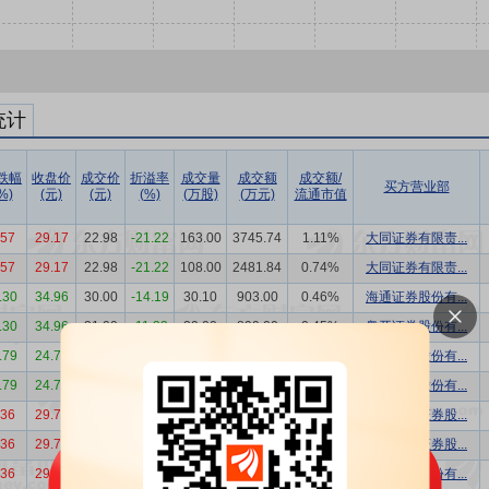
统计
跌幅
收盘价
成交价
折溢率
成交量
成交额
成交额/
买方营业部
%)
(元)
(元)
(%)
(万股)
(万元)
流通市值
.57
29.17
22.98
-21.22
163.00
3745.74
1.11%
大同证券有限责...
.57
29.17
22.98
-21.22
108.00
2481.84
0.74%
大同证券有限责...
.30
34.96
30.00
-14.19
30.10
903.00
0.46%
海通证券股份有...
.30
34.96
31.00
-11.33
29.00
899.00
0.45%
粤开证券股份有...
.79
24.70
26.15
5.87
16.00
418.40
0.28%
华林证券股份有...
.79
24.70
26.15
5.87
14.00
366.10
0.24%
华林证券股份有...
.36
29.76
27.01
-9.24
16.00
432.16
0.24%
中国银河证券股...
.36
29.76
27.01
-9.24
16.00
432.16
0.24%
中国银河证券股...
.36
29.76
27.01
-9.24
16.00
432.16
0.24%
广发证券股份有...