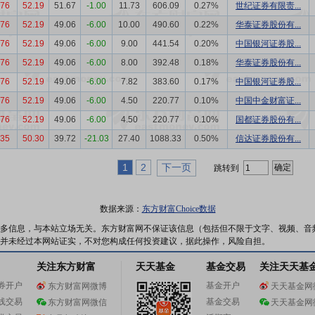
.76
52.19
51.67
-1.00
11.73
606.09
0.27%
世纪证券有限责...
.76
52.19
49.06
-6.00
10.00
490.60
0.22%
华泰证券股份有...
.76
52.19
49.06
-6.00
9.00
441.54
0.20%
中国银河证券股...
.76
52.19
49.06
-6.00
8.00
392.48
0.18%
华泰证券股份有...
.76
52.19
49.06
-6.00
7.82
383.60
0.17%
中国银河证券股...
.76
52.19
49.06
-6.00
4.50
220.77
0.10%
中国中金财富证...
.76
52.19
49.06
-6.00
4.50
220.77
0.10%
国都证券股份有...
.35
50.30
39.72
-21.03
27.40
1088.33
0.50%
信达证券股份有...
1
2
下一页
跳转到
数据来源：
东方财富Choice数据
多信息，与本站立场无关。东方财富网不保证该信息（包括但不限于文字、视频、音
并未经过本网站证实，不对您构成任何投资建议，据此操作，风险自担。
关注东方财富
天天基金
基金交易
关注天天基
券开户
基金开户
东方财富网微博
天天基金网
线交易
基金交易
东方财富网微信
天天基金网