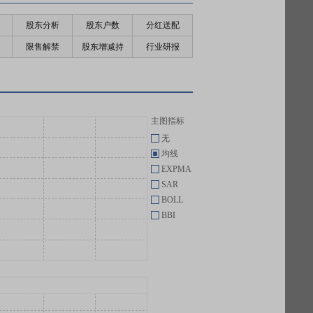
股东分析
股东户数
分红送配
限售解禁
股东增减持
行业研报
主图指标
无
均线
EXPMA
SAR
BOLL
BBI