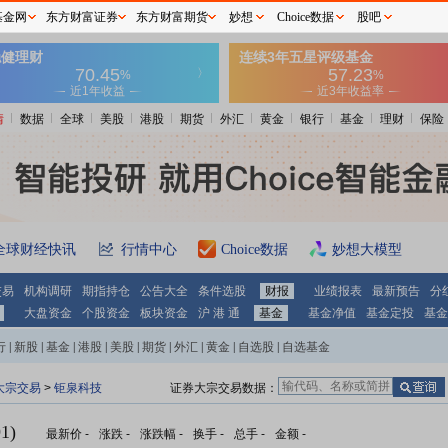
基金网
东方财富证券
东方财富期货
妙想
Choice数据
股吧
情
数据
全球
美股
港股
期货
外汇
黄金
银行
基金
理财
保险
全球财经快讯
行情中心
Choice数据
妙想大模型
交易
机构调研
期指持仓
公告大全
条件选股
财报
业绩报表
最新预告
分
大盘资金
个股资金
板块资金
沪 港 通
基金
基金净值
基金定投
基金
行
|
新股
|
基金
|
港股
|
美股
|
期货
|
外汇
|
黄金
|
自选股
|
自选基金
大宗交易
>
钜泉科技
证券大宗交易数据：
1)
最新价
-
涨跌
-
涨跌幅
-
换手
-
总手
-
金额
-