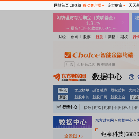
网站首页
加收藏
移动客户端
东方财富
天天
财经
焦点
股票
新股
期指
期权
行
数据中心
特色
龙虎榜单
融资融券
股权质押
大宗
新股
新股申购
新股日历
新股上会
资金
行情中心
指数
|
期指
|
期权
|
个股
|
板块
|
排
东方财富网
>
数据中心
>
钜泉科技(68839
全景图