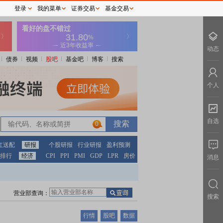
登录
我的菜单
证券交易
基金交易
动态
债券
视频
股吧
基金吧
博客
搜索
个人
自选
0
红送配
研报
个股研报
行业研报
盈利预测
排行
经济
CPI
PPI
PMI
GDP
LPR
房价
消息
营业部查询：
搜索
行情
股吧
数据