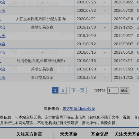
大会
-
2020/09/25
-
2020/09/22
大会
-
2020/07/23
-
2020/07/20
会
关联交易议案,利润分配方案,年...
2020/04/21
-
2020/04/16
大会
关联交易议案
2019/12/30
-
2019/12/25
大会
-
2019/10/09
-
2019/09/27
大会
-
2019/08/12
-
2019/08/07
大会
-
2019/05/15
-
2019/05/10
会
利润分配方案,年度报告(摘要)...
2019/04/16
-
2019/04/11
大会
关联交易议案
2019/01/28
-
2019/01/23
大会
关联交易议案
2018/12/28
-
2018/12/25
1
2
下一页
跳转到
数据来源：
东方财富Choice数据
多信息，与本站立场无关。东方财富网不保证该信息（包括但不限于文字、视频、音
并未经过本网站证实，不对您构成任何投资建议，据此操作，风险自担。
关注东方财富
天天基金
基金交易
关注天天基