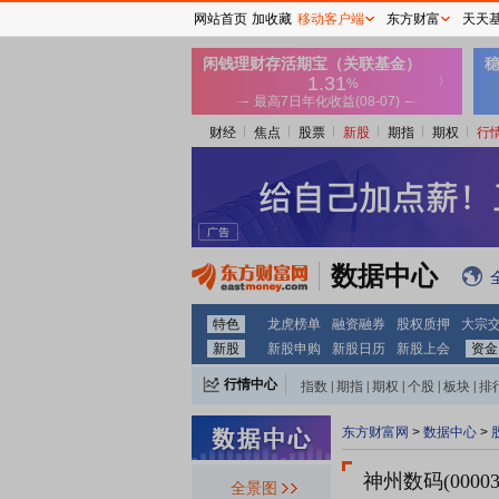
网站首页
加收藏
移动客户端
东方财富
天天
财经
焦点
股票
新股
期指
期权
行
数据中心
特色
龙虎榜单
融资融券
股权质押
大宗
新股
新股申购
新股日历
新股上会
资金
行情中心
指数
|
期指
|
期权
|
个股
|
板块
|
排
东方财富网
>
数据中心
>
神州数码(00003
全景图