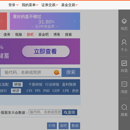
登录
我的菜单
证券交易
基金交易
动态
债券
视频
股吧
基金吧
博客
搜索
个人
自选
0
红送配
研报
个股研报
行业研报
盈利预测
排行
经济
CPI
PPI
PMI
GDP
LPR
房价
消息
个股股东大会数据：
搜索
行情
股吧
数据