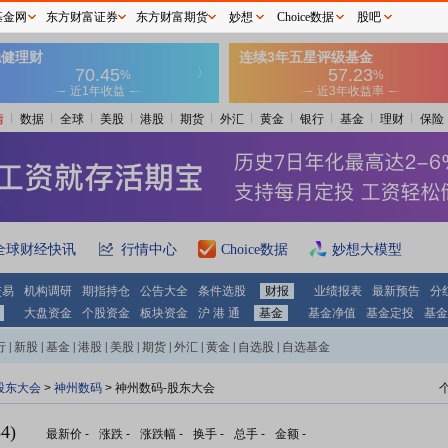
基金网
东方财富证券
东方财富期货
妙想
Choice数据
股吧
情
数据
全球
美股
港股
期货
外汇
黄金
银行
基金
理财
保险
全球财经快讯
行情中心
Choice数据
妙想大模型
交易
机构调研
期指持仓
公告大全
条件选股
财报
业绩报表
最新预告
分
大盘资金
个股资金
板块资金
沪 港 通
基金
基金净值
基金定投
基金
行
|
新股
|
基金
|
港股
|
美股
|
期货
|
外汇
|
黄金
|
自选股
|
自选基金
股东大会
>
神州数码
>
神州数码-股东大会
4)
最新价
-
涨跌
-
涨跌幅
-
换手
-
总手
-
金额
-