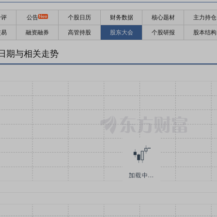
千评
公告
个股日历
财务数据
核心题材
主力持仓
交易
融资融券
高管持股
股东大会
个股研报
股本结构
日期与相关走势