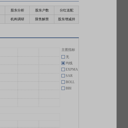
股东分析
股东户数
分红送配
机构调研
限售解禁
股东增减持
主图指标
无
均线
EXPMA
SAR
BOLL
BBI