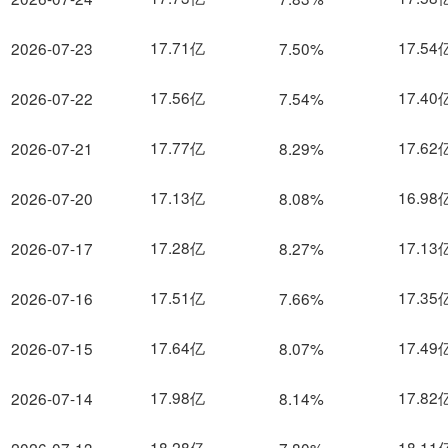
17.71亿
17.54
2026-07-23
7.50%
17.56亿
17.40
2026-07-22
7.54%
17.77亿
17.62
2026-07-21
8.29%
17.13亿
16.98
2026-07-20
8.08%
17.28亿
17.13
2026-07-17
8.27%
17.51亿
17.35
2026-07-16
7.66%
17.64亿
17.49
2026-07-15
8.07%
17.98亿
17.82
2026-07-14
8.14%
18.28亿
18.11