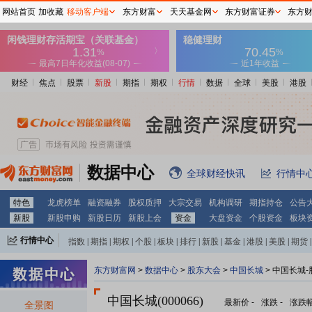
网站首页
加收藏
移动客户端
东方财富
天天基金网
东方财富证券
东方
财经
焦点
股票
新股
期指
期权
行情
数据
全球
美股
港股
数据中心
全球财经快讯
行情中
特色
龙虎榜单
融资融券
股权质押
大宗交易
机构调研
期指持仓
公告
新股
新股申购
新股日历
新股上会
资金
大盘资金
个股资金
板块
行情中心
指数
|
期指
|
期权
|
个股
|
板块
|
排行
|
新股
|
基金
|
港股
|
美股
|
期货
|
外汇
|
黄金
|
自选股
|
自选基金
东方财富网
>
数据中心
>
股东大会
>
中国长城
>
中国长城-
中国长城(000066)
最新价
-
涨跌
-
涨跌
全景图