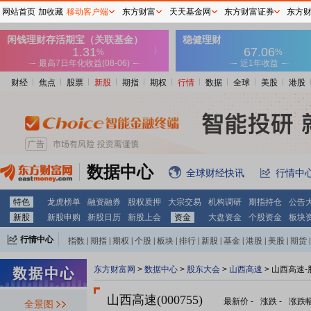
网站首页
加收藏
移动客户端
东方财富
天天基金网
东方财富证券
东方
财经
焦点
股票
新股
期指
期权
行情
数据
全球
美股
港股
数据中心
全球财经快讯
行情中
特色
龙虎榜单
融资融券
股权质押
大宗交易
机构调研
期指持仓
公告
新股
新股申购
新股日历
新股上会
资金
大盘资金
个股资金
板块
行情中心
指数
|
期指
|
期权
|
个股
|
板块
|
排行
|
新股
|
基金
|
港股
|
美股
|
期货
|
外汇
|
黄金
|
自选股
|
自选基金
东方财富网
>
数据中心
>
股东大会
>
山西高速
>
山西高速-
山西高速(000755)
最新价
-
涨跌
-
涨跌
全景图