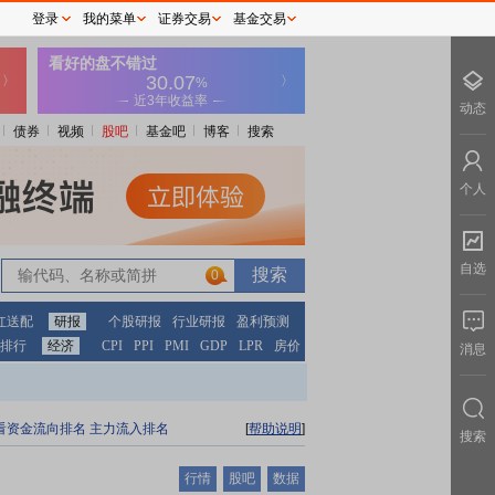
登录
我的菜单
证券交易
基金交易
动态
债券
视频
股吧
基金吧
博客
搜索
个人
自选
0
红送配
研报
个股研报
行业研报
盈利预测
排行
经济
CPI
PPI
PMI
GDP
LPR
房价
消息
看资金流向排名
主力流入排名
[
帮助说明
]
搜索
行情
股吧
数据