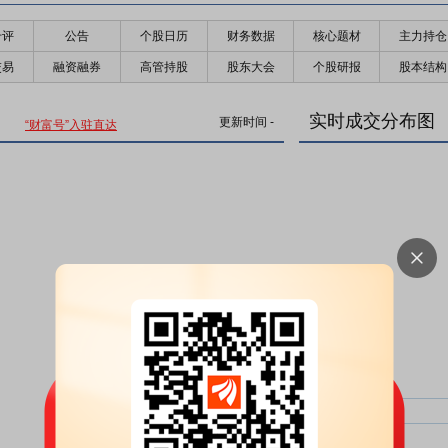
千评
公告
个股日历
财务数据
核心题材
主力持仓
交易
融资融券
高管持股
股东大会
个股研报
股本结构
实时成交分布图
更新时间
-
“财富号”入驻直达
主力净比：
类型
超大单净比：
超大单