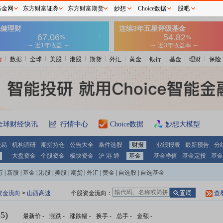
基金网
东方财富证券
东方财富期货
妙想
Choice数据
股吧
情
数据
全球
美股
港股
期货
外汇
黄金
银行
基金
理财
保险
全球财经快讯
行情中心
Choice数据
妙想大模型
交易
机构调研
期指持仓
公告大全
条件选股
财报
业绩报表
最新预告
分
大盘资金
个股资金
板块资金
沪 港 通
基金
基金净值
基金定投
基金
行
|
新股
|
基金
|
港股
|
美股
|
期货
|
外汇
|
黄金
|
自选股
|
自选基金
资金流向
>
山西高速
个股资金流向：
查
5)
最新价
-
涨跌
-
涨跌幅
-
换手
-
总手
-
金额
-