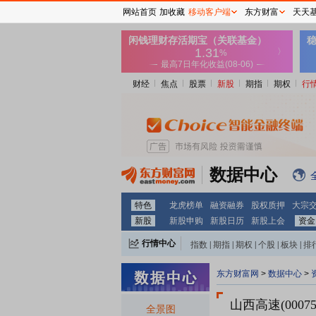
网站首页
加收藏
移动客户端
东方财富
天天
财经
焦点
股票
新股
期指
期权
行
数据中心
特色
龙虎榜单
融资融券
股权质押
大宗
新股
新股申购
新股日历
新股上会
资金
行情中心
指数
|
期指
|
期权
|
个股
|
板块
|
排
东方财富网
>
数据中心
>
山西高速(00075
全景图