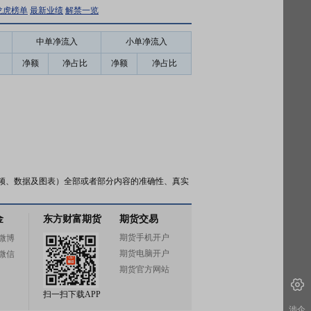
龙虎榜单
最新业绩
解禁一览
中单净流入
小单净流入
净额
净占比
净额
净占比
频、数据及图表）全部或者部分内容的准确性、真实
金
东方财富期货
期货交易
期货手机开户
微博
期货电脑开户
微信
期货官方网站
扫一扫下载APP
涉企