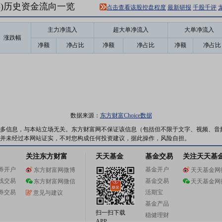
55)历史资金流向一览
点击查看该股控盘程度
最新研报
千股千评
主力净流入
超大单净流入
大单净流入
涨跌幅
净额
净占比
净额
净占比
净额
净占比
数据来源：
东方财富Choice数据
多信息，与本站立场无关。东方财富网不保证该信息（包括但不限于文字、视频、音
并未经过本网站证实，不对您构成任何投资建议，据此操作，风险自担。
关注东方财富
天天基金
基金交易
关注天天基
券开户
基金开户
东方财富网微博
天天基金网
线交易
基金交易
东方财富网微信
天天基金网
券交易
活期宝
意见与建议
基金产品
扫一扫下载
稳健理财
APP