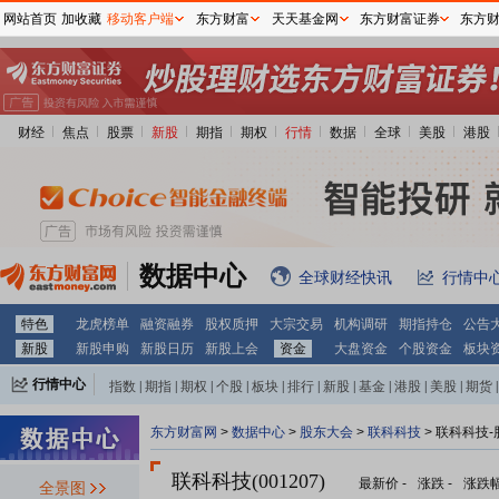
网站首页
加收藏
移动客户端
东方财富
天天基金网
东方财富证券
东方
财经
焦点
股票
新股
期指
期权
行情
数据
全球
美股
港股
数据中心
全球财经快讯
行情中
特色
龙虎榜单
融资融券
股权质押
大宗交易
机构调研
期指持仓
公告
新股
新股申购
新股日历
新股上会
资金
大盘资金
个股资金
板块
行情中心
指数
|
期指
|
期权
|
个股
|
板块
|
排行
|
新股
|
基金
|
港股
|
美股
|
期货
|
外汇
|
黄金
|
自选股
|
自选基金
东方财富网
>
数据中心
>
股东大会
>
联科科技
>
联科科技-
联科科技(001207)
最新价
-
涨跌
-
涨跌
全景图