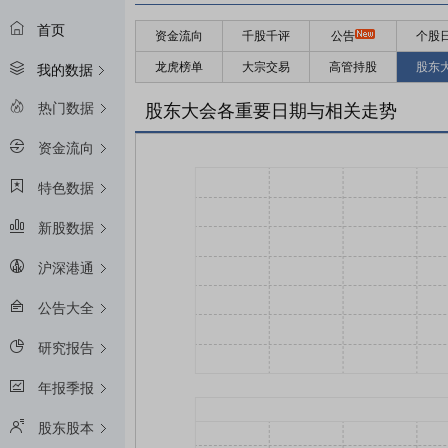
首页
资金流向
千股千评
公告
个股
龙虎榜单
大宗交易
高管持股
股东
我的数据
热门数据
股东大会各重要日期与相关走势
资金流向
特色数据
新股数据
沪深港通
公告大全
研究报告
年报季报
股东股本