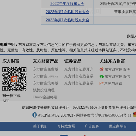
2022年年度股东大会
利润分配方案,年度报告(
2023年第1次临时股东大会
董事换届议案
2022年第1次临时股东大会
-
数据
郑重声明：
东方财富网发布此信息的目的在于传播更多信息，与本站立场无关。东方
性、完整性、有效性、及时性、原创性等。相关信息并未经过本网站证实，不对您构
东方财富
东方财富产品
证券交易
关注东方财富
东方财富免费版
东方财富证券开户
东方财富网微博
东方财富Level-2
东方财富在线交易
东方财富网微信
东方财富策略版
东方财富证券交易
意见与建议
妙想投研助理
扫一扫下载
Choice金融终端
APP
信息网络传播视听节目许可证：0908328号 经营证券期货业务许可证编号：91310
沪ICP证:沪B2-20070217
网站备案号:沪ICP备05006054号-11
关于我们
可持续发展
广告服务
供应商平台