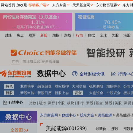
网站首页
加收藏
移动客户端
东方财富
天天基金网
东方财富证券
东方
财经
焦点
股票
新股
期指
期权
行情
数据
全球
美股
港股
数据中心
全球财经快讯
行情中
特色
龙虎榜单
融资融券
股权质押
大宗交易
机构调研
期指持仓
公告
新股
新股申购
新股日历
新股上会
资金
大盘资金
个股资金
板块
行情中心
指数
|
期指
|
期权
|
个股
|
板块
|
排行
|
新股
|
基金
|
港股
|
美股
|
期货
|
外汇
|
黄金
|
自选股
|
自选基金
东方财富网
>
数据中心
>
股东大会
>
美能能源
>
美能能源-
美能能源(001299)
最新价
-
涨跌
-
涨跌
全景图