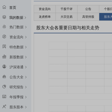
首页
资金流向
千股千评
公告
个股
龙虎榜单
大宗交易
高管持股
股东
我的数据
热门数据
股东大会各重要日期与相关走势
资金流向
特色数据
新股数据
沪深港通
公告大全
研究报告
年报季报
股东股本