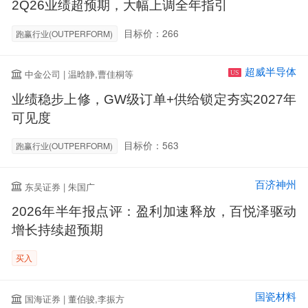
2Q26业绩超预期，大幅上调全年指引
目标价：266
跑赢行业(OUTPERFORM)
超威半导体
中金公司 | 温晗静,曹佳桐等
US
业绩稳步上修，GW级订单+供给锁定夯实2027年
可见度
目标价：563
跑赢行业(OUTPERFORM)
百济神州
东吴证券 | 朱国广
2026年半年报点评：盈利加速释放，百悦泽驱动
增长持续超预期
买入
国瓷材料
国海证券 | 董伯骏,李振方