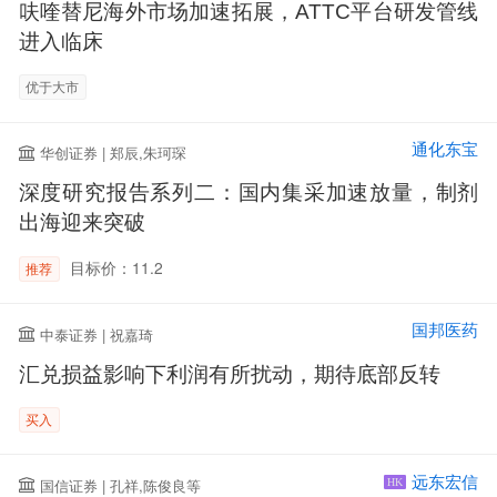
呋喹替尼海外市场加速拓展，ATTC平台研发管线
进入临床
优于大市
通化东宝
华创证券 | 郑辰,朱珂琛
深度研究报告系列二：国内集采加速放量，制剂
出海迎来突破
目标价：11.2
推荐
国邦医药
中泰证券 | 祝嘉琦
汇兑损益影响下利润有所扰动，期待底部反转
买入
远东宏信
国信证券 | 孔祥,陈俊良等
HK