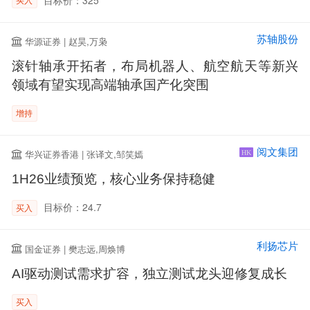
苏轴股份
华源证券 | 赵昊,万枭
滚针轴承开拓者，布局机器人、航空航天等新兴
领域有望实现高端轴承国产化突围
增持
阅文集团
华兴证券香港 | 张译文,邹笑嫣
HK
1H26业绩预览，核心业务保持稳健
目标价：24.7
买入
利扬芯片
国金证券 | 樊志远,周焕博
AI驱动测试需求扩容，独立测试龙头迎修复成长
买入