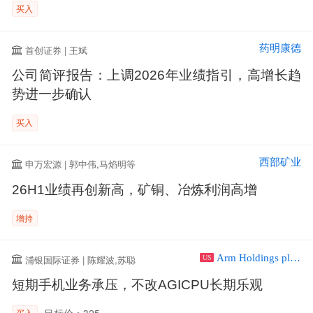
买入
药明康德
首创证券 | 王斌
公司简评报告：上调2026年业绩指引，高增长趋
势进一步确认
买入
西部矿业
申万宏源 | 郭中伟,马焰明等
26H1业绩再创新高，矿铜、冶炼利润高增
增持
Arm Holdings plc ADR
浦银国际证券 | 陈耀波,苏聪
US
短期手机业务承压，不改AGICPU长期乐观
目标价：325
买入