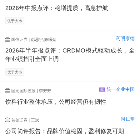
2026年中报点评：稳增提质，高息护航
优于大市
药明康德
国信证券 | 彭思宇,陈曦炳
2026年半年报点评：CRDMO模式驱动成长，全
年业绩指引全面上调
优于大市
统一企业中国
国元国际控股 | 李芳芳
HK
饮料行业整体承压，公司经营仍有韧性
同仁堂
首创证券 | 王斌
公司简评报告：品牌价值稳固，盈利修复可期