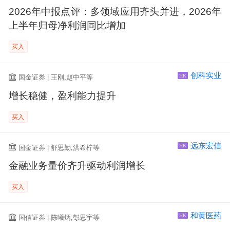
2026年中报点评：多领域应用齐头并进，2026年
上半年归母净利润同比增加
买入
创科实业
国金证券 | 王刚,赵中平等
HK
增长稳健，盈利能力提升
买入
远东宏信
国金证券 | 舒思勤,洪希柠等
HK
金融业务量价齐升驱动利润增长
买入
和黄医药
国信证券 | 陈曦炳,彭思宇等
HK