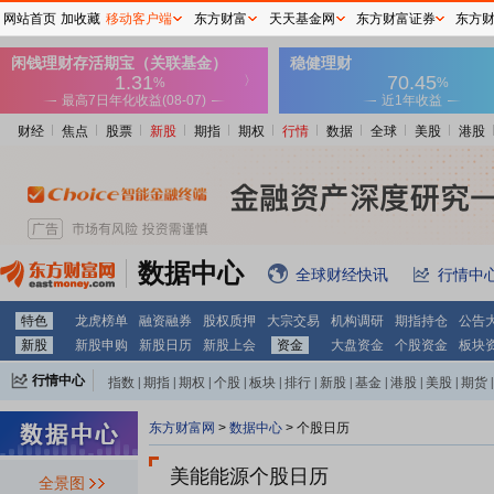
网站首页
加收藏
移动客户端
东方财富
天天基金网
东方财富证券
东方
财经
焦点
股票
新股
期指
期权
行情
数据
全球
美股
港股
数据中心
全球财经快讯
行情中
特色
龙虎榜单
融资融券
股权质押
大宗交易
机构调研
期指持仓
公告
新股
新股申购
新股日历
新股上会
资金
大盘资金
个股资金
板块
行情中心
指数
|
期指
|
期权
|
个股
|
板块
|
排行
|
新股
|
基金
|
港股
|
美股
|
期货
|
外汇
|
黄金
|
自选股
|
自选基金
东方财富网
>
数据中心
>
个股日历
美能能源个股日历
全景图