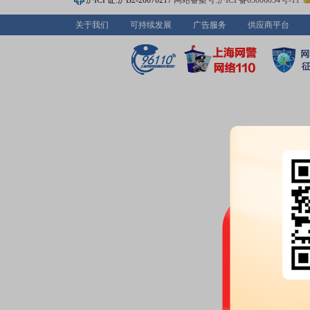
沪ICP证:沪B2-20070217
网站备案号:沪ICP备05006054号-11
关于我们
2026-06-23
可持续发展
广告服务
供应商平台
公告：
2026年06月23日发布
《美
营业执照的公告》
2026-06-17
公告：
2026年06月17日发布
《美
公司股份计划实施完成暨其与一致
等2条公告
2026-06-15
高管持股：
2026年06月15日公
增持71.09万股
2026-06-12