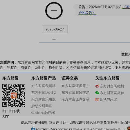
公告：
2026年07月02日发布
《美
户的公告》
2026-06-27
公告：
2026年06月27日发布
《美
展暨完成工商变更登记的公告》
数据
并购重组：
陕西美能清洁能源集团
2026年5月21日、2026年6
郑重声明：
东方财富网发布此信息的目的在于传播更多信息，与本站立场无关。东方
2026年第一次临时股东会,均
性、完整性、有效性、及时性、原创性等。相关信息并未经过本网站证实，不对您构
并将募集资金用于收购上海立成9
东方财富
东方财富产品
证券交易
关注东方财富
以人民币7,395.78万元交易对
称“美能投资”)持有的上海美能立
东方财富免费版
东方财富证券开户
东方财富网微博
立成”)90%股权。
东方财富Level-2
东方财富在线交易
东方财富网微信
东方财富策略版
东方财富证券交易
意见与建议
2026-06-24
妙想投研助理
扫一扫下载
Choice金融终端
APP
股东户数：
2026年06月24日公布
信息网络传播视听节目许可证：0908328号 经营证券期货业务许可证编号：91310
户，比上期增加224户