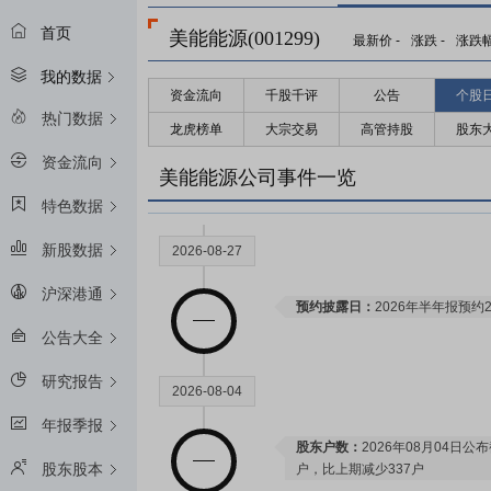
首页
美能能源(001299)
最新价
-
涨跌
-
涨跌
我的数据
资金流向
千股千评
公告
个股
热门数据
龙虎榜单
大宗交易
高管持股
股东
资金流向
美能能源公司事件一览
特色数据
新股数据
2026-08-27
沪深港通
预约披露日：
2026年半年报预约2
公告大全
研究报告
2026-08-04
年报季报
股东户数：
2026年08月04日公布
股东股本
户，比上期减少337户