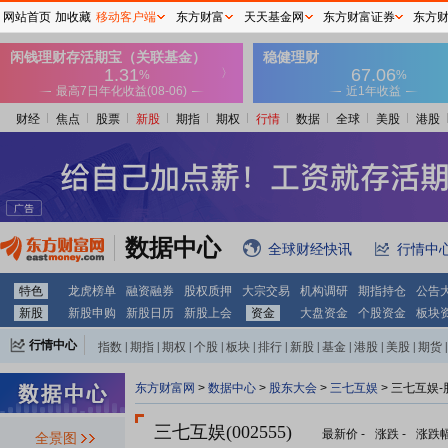
网站首页
加收藏
移动客户端
东方财富
天天基金网
东方财富证券
东方
财经
焦点
股票
新股
期指
期权
行情
数据
全球
美股
港股
数据中心
全球财经快讯
行情中
特色
龙虎榜单
融资融券
股权质押
大宗交易
机构调研
期指持仓
公告
新股
新股申购
新股日历
新股上会
资金
大盘资金
个股资金
板块
行情中心
指数
|
期指
|
期权
|
个股
|
板块
|
排行
|
新股
|
基金
|
港股
|
美股
|
期货
|
外汇
|
黄金
|
自选股
|
自选基金
东方财富网
>
数据中心
>
股东大会
>
三七互娱
>
三七互娱-
三七互娱(002555)
最新价
-
涨跌
-
涨跌
全景图