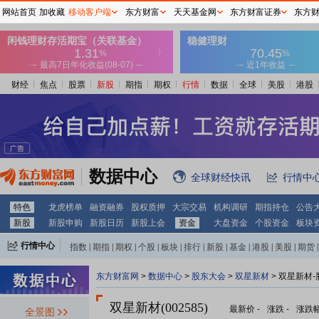
网站首页
加收藏
移动客户端
东方财富
天天基金网
东方财富证券
东方
财经
焦点
股票
新股
期指
期权
行情
数据
全球
美股
港股
数据中心
全球财经快讯
行情中
特色
龙虎榜单
融资融券
股权质押
大宗交易
机构调研
期指持仓
公告
新股
新股申购
新股日历
新股上会
资金
大盘资金
个股资金
板块
行情中心
指数
|
期指
|
期权
|
个股
|
板块
|
排行
|
新股
|
基金
|
港股
|
美股
|
期货
|
外汇
|
黄金
|
自选股
|
自选基金
东方财富网
>
数据中心
>
股东大会
>
双星新材
>
双星新材-
双星新材(002585)
最新价
-
涨跌
-
涨跌
全景图