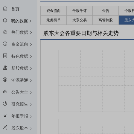
首页
资金流向
千股千评
公告
个股
龙虎榜单
大宗交易
高管持股
股东
我的数据
热门数据
股东大会各重要日期与相关走势
资金流向
特色数据
新股数据
沪深港通
公告大全
研究报告
年报季报
股东股本