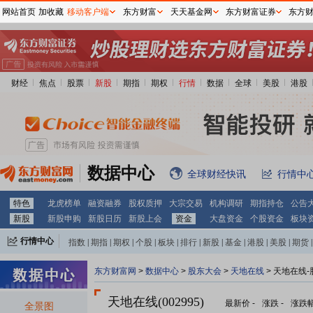
网站首页
加收藏
移动客户端
东方财富
天天基金网
东方财富证券
东方
财经
焦点
股票
新股
期指
期权
行情
数据
全球
美股
港股
数据中心
全球财经快讯
行情中
特色
龙虎榜单
融资融券
股权质押
大宗交易
机构调研
期指持仓
公告
新股
新股申购
新股日历
新股上会
资金
大盘资金
个股资金
板块
行情中心
指数
|
期指
|
期权
|
个股
|
板块
|
排行
|
新股
|
基金
|
港股
|
美股
|
期货
|
外汇
|
黄金
|
自选股
|
自选基金
东方财富网
>
数据中心
>
股东大会
>
天地在线
>
天地在线-
天地在线(002995)
最新价
-
涨跌
-
涨跌
全景图