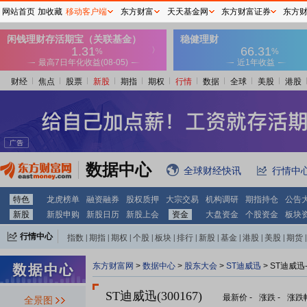
网站首页
加收藏
移动客户端
东方财富
天天基金网
东方财富证券
东方
财经
焦点
股票
新股
期指
期权
行情
数据
全球
美股
港股
数据中心
全球财经快讯
行情中
特色
龙虎榜单
融资融券
股权质押
大宗交易
机构调研
期指持仓
公告
新股
新股申购
新股日历
新股上会
资金
大盘资金
个股资金
板块
行情中心
指数
|
期指
|
期权
|
个股
|
板块
|
排行
|
新股
|
基金
|
港股
|
美股
|
期货
|
外汇
|
黄金
|
自选股
|
自选基金
东方财富网
>
数据中心
>
股东大会
>
ST迪威迅
>
ST迪威迅
ST迪威迅(300167)
最新价
-
涨跌
-
涨跌
全景图