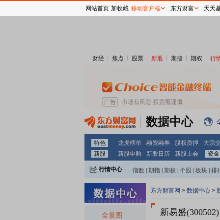
网站首页
加收藏
移动客户端
东方财富
天天
财经
焦点
股票
新股
期指
期权
行
数据中心
特色
龙虎榜单
融资融券
股权质押
大宗
新股
新股申购
新股日历
新股上会
资金
行情中心
指数
|
期指
|
期权
|
个股
|
板块
|
排
东方财富网
>
数据中心
>
新易盛(300502)
全景图