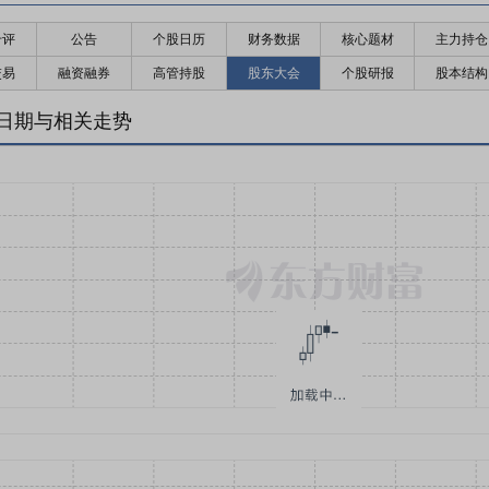
千评
公告
个股日历
财务数据
核心题材
主力持仓
交易
融资融券
高管持股
股东大会
个股研报
股本结构
日期与相关走势