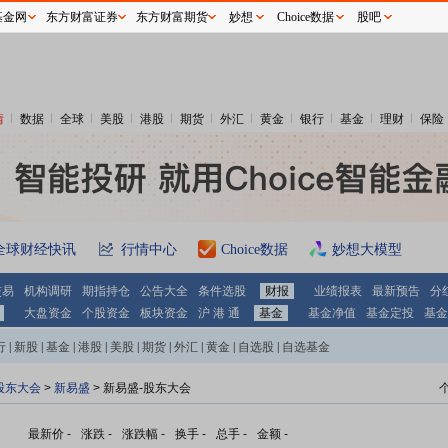
基金网
东方财富证券
东方财富期货
妙想
Choice数据
股吧
情
数据
全球
美股
港股
期货
外汇
黄金
银行
基金
理财
保险
全球财经快讯
行情中心
Choice数据
妙想大模型
交易
机构调研
期指持仓
公告大全
条件选股
财报
业绩报表
最新预告
分
大盘资金
个股资金
板块资金
沪 港 通
基金
基金净值
基金定投
基金
行
|
新股
|
基金
|
港股
|
美股
|
期货
|
外汇
|
黄金
|
自选股
|
自选基金
股东大会
>
新易盛
>
新易盛-股东大会
最新价
-
涨跌
-
涨跌幅
-
换手
-
总手
-
金额
-