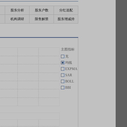
股东分析
股东户数
分红送配
机构调研
限售解禁
股东增减持
主图指标
无
均线
EXPMA
SAR
BOLL
BBI