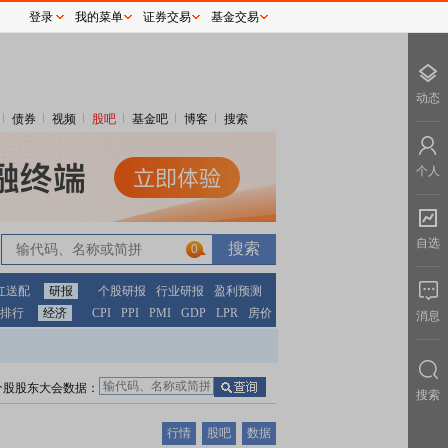
登录
我的菜单
证券交易
基金交易
动态
债券
视频
股吧
基金吧
博客
搜索
个人
自选
0
红送配
研报
个股研报
行业研报
盈利预测
排行
经济
CPI
PPI
PMI
GDP
LPR
房价
消息
个股股东大会数据：
搜索
行情
股吧
数据