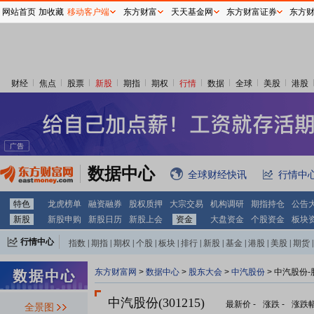
网站首页
加收藏
移动客户端
东方财富
天天基金网
东方财富证券
东方
财经
焦点
股票
新股
期指
期权
行情
数据
全球
美股
港股
数据中心
全球财经快讯
行情中
特色
龙虎榜单
融资融券
股权质押
大宗交易
机构调研
期指持仓
公告
新股
新股申购
新股日历
新股上会
资金
大盘资金
个股资金
板块
行情中心
指数
|
期指
|
期权
|
个股
|
板块
|
排行
|
新股
|
基金
|
港股
|
美股
|
期货
|
外汇
|
黄金
|
自选股
|
自选基金
东方财富网
>
数据中心
>
股东大会
>
中汽股份
>
中汽股份-
中汽股份(301215)
最新价
-
涨跌
-
涨跌
全景图