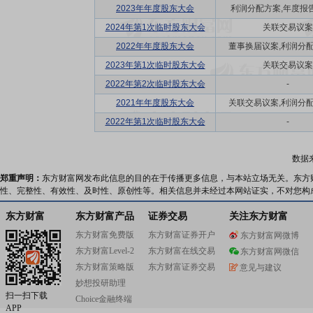
2023年年度股东大会
利润分配方案,年度报告(
2024年第1次临时股东大会
关联交易议案
2022年年度股东大会
董事换届议案,利润分配方
2023年第1次临时股东大会
关联交易议案
2022年第2次临时股东大会
-
2021年年度股东大会
关联交易议案,利润分配方
2022年第1次临时股东大会
-
数据
郑重声明：
东方财富网发布此信息的目的在于传播更多信息，与本站立场无关。东方
性、完整性、有效性、及时性、原创性等。相关信息并未经过本网站证实，不对您构
东方财富
东方财富产品
证券交易
关注东方财富
东方财富免费版
东方财富证券开户
东方财富网微博
东方财富Level-2
东方财富在线交易
东方财富网微信
东方财富策略版
东方财富证券交易
意见与建议
妙想投研助理
扫一扫下载
Choice金融终端
APP