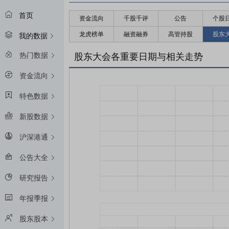
首页
资金流向
千股千评
公告
个股
龙虎榜单
融资融券
高管持股
股东
我的数据
热门数据
股东大会各重要日期与相关走势
资金流向
特色数据
新股数据
沪深港通
公告大全
研究报告
年报季报
股东股本