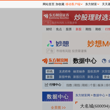
网站首页
加收藏
移动客户端
东方财富
天天
财经
焦点
股票
新股
期指
期权
行
数据中心
特色
龙虎榜单
融资融券
股权质押
大宗
新股
新股申购
新股日历
新股上会
资金
行情中心
指数
|
期指
|
期权
|
个股
|
板块
|
排
东方财富网
>
数据中心
>
大名城(600094)
全景图