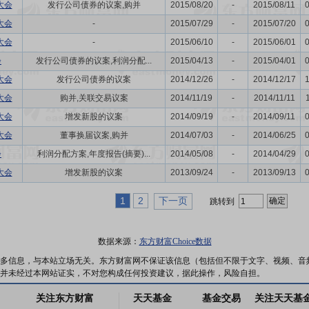
大会
发行公司债券的议案,购并
2015/08/20
-
2015/08/11
大会
-
2015/07/29
-
2015/07/20
大会
-
2015/06/10
-
2015/06/01
会
发行公司债券的议案,利润分配...
2015/04/13
-
2015/04/01
大会
发行公司债券的议案
2014/12/26
-
2014/12/17
大会
购并,关联交易议案
2014/11/19
-
2014/11/11
大会
增发新股的议案
2014/09/19
-
2014/09/11
大会
董事换届议案,购并
2014/07/03
-
2014/06/25
会
利润分配方案,年度报告(摘要)...
2014/05/08
-
2014/04/29
大会
增发新股的议案
2013/09/24
-
2013/09/13
1
2
下一页
跳转到
数据来源：
东方财富Choice数据
多信息，与本站立场无关。东方财富网不保证该信息（包括但不限于文字、视频、音
并未经过本网站证实，不对您构成任何投资建议，据此操作，风险自担。
关注东方财富
天天基金
基金交易
关注天天基