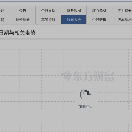
千评
公告
个股日历
财务数据
核心题材
主力持仓
交易
融资融券
高管持股
股东大会
个股研报
股本结构
日期与相关走势