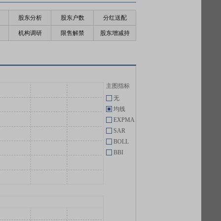
股东分析
股东户数
分红送配
机构调研
限售解禁
股东增减持
主图指标
无
均线
EXPMA
SAR
BOLL
BBI