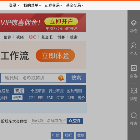
登录
我的菜单
证券交易
基金交易
动态
债券
视频
股吧
基金吧
博客
搜索
个人
自选
0
红送配
研报
个股研报
行业研报
盈利预测
排行
经济
CPI
PPI
PMI
GDP
LPR
房价
消息
个股股东大会数据：
搜索
行情
股吧
数据