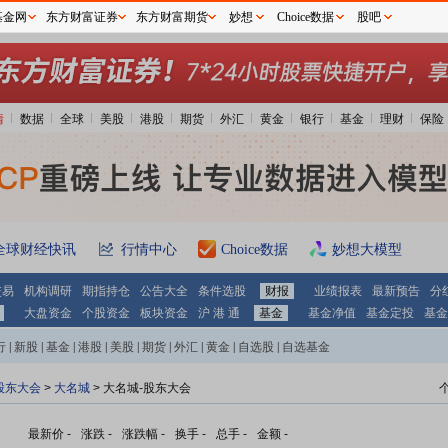
基金网
东方财富证券
东方财富期货
妙想
Choice数据
股吧
情
数据
全球
美股
港股
期货
外汇
黄金
银行
基金
理财
保险
全球财经快讯
行情中心
Choice数据
妙想大模型
交易
机构调研
期指持仓
公告大全
条件选股
财报
业绩报表
最新预告
分
大盘资金
个股资金
板块资金
沪 港 通
基金
基金净值
基金定投
基金
行
|
新股
|
基金
|
港股
|
美股
|
期货
|
外汇
|
黄金
|
自选股
|
自选基金
股东大会
>
大名城
>
大名城-股东大会
最新价
-
涨跌
-
涨跌幅
-
换手
-
总手
-
金额
-