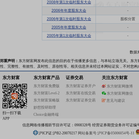
2008年第1次临时股东大会
-
2006年年度股东大会
-
2006年第1次临时股东大会
股权分置
2005年年度股东大会
-
2005年第1次临时股东大会
-
数据
郑重声明：
东方财富网发布此信息的目的在于传播更多信息，与本站立场无关。东方
性、完整性、有效性、及时性、原创性等。相关信息并未经过本网站证实，不对您构
东方财富
东方财富产品
证券交易
关注东方财富
东方财富免费版
东方财富证券开户
东方财富网微博
东方财富Level-2
东方财富在线交易
东方财富网微信
东方财富策略版
东方财富证券交易
意见与建议
妙想投研助理
扫一扫下载
Choice金融终端
APP
信息网络传播视听节目许可证：0908328号 经营证券期货业务许可证编号：91310
沪ICP证:沪B2-20070217
网站备案号:沪ICP备05006054号-11