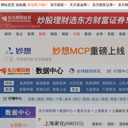
网站首页
加收藏
移动客户端
东方财富
天天基金网
东方财富证券
东方
财经
焦点
股票
新股
期指
期权
行情
数据
全球
美股
港股
数据中心
全球财经快讯
行情中
特色
龙虎榜单
融资融券
股权质押
大宗交易
机构调研
期指持仓
公告
新股
新股申购
新股日历
新股上会
资金
大盘资金
个股资金
板块
行情中心
指数
|
期指
|
期权
|
个股
|
板块
|
排行
|
新股
|
基金
|
港股
|
美股
|
期货
|
外汇
|
黄金
|
自选股
|
自选基金
东方财富网
>
数据中心
>
股东大会
>
上海家化
>
上海家化-
上海家化(600315)
最新价
-
涨跌
-
涨跌
全景图