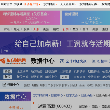
网站首页
加收藏
移动客户端
东方财富
天天基金网
东方财富证券
东方
财经
焦点
股票
新股
期指
期权
行情
数据
全球
美股
港股
数据中心
全球财经快讯
行情中
特色
龙虎榜单
融资融券
股权质押
大宗交易
机构调研
期指持仓
公告
新股
新股申购
新股日历
新股上会
资金
大盘资金
个股资金
板块
行情中心
指数
|
期指
|
期权
|
个股
|
板块
|
排行
|
新股
|
基金
|
港股
|
美股
|
期货
|
外汇
|
黄金
|
自选股
|
自选基金
东方财富网
>
数据中心
>
股东大会
>
冠豪高新
>
冠豪高新-
冠豪高新(600433)
最新价
-
涨跌
-
涨跌
全景图