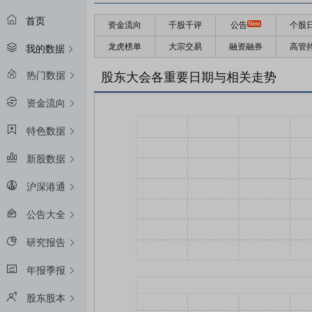
首页
资金流向
千股千评
公告
个股
龙虎榜单
大宗交易
融资融券
高管
我的数据
热门数据
股东大会各重要日期与相关走势
资金流向
特色数据
新股数据
沪深港通
公告大全
研究报告
年报季报
股东股本