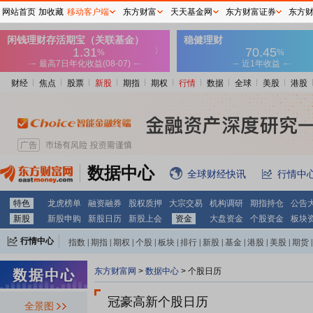
网站首页
加收藏
移动客户端
东方财富
天天基金网
东方财富证券
东方
财经
焦点
股票
新股
期指
期权
行情
数据
全球
美股
港股
数据中心
全球财经快讯
行情中
特色
龙虎榜单
融资融券
股权质押
大宗交易
机构调研
期指持仓
公告
新股
新股申购
新股日历
新股上会
资金
大盘资金
个股资金
板块
行情中心
指数
|
期指
|
期权
|
个股
|
板块
|
排行
|
新股
|
基金
|
港股
|
美股
|
期货
|
外汇
|
黄金
|
自选股
|
自选基金
东方财富网
>
数据中心
>
个股日历
冠豪高新个股日历
全景图