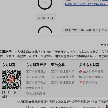
特种纸提价落地，收入拐点确立
2026-05-11
股东户数：
2026年05月11日公布
户，比上期增加13616户
数据
2026-05-07
郑重声明：
东方财富网发布此信息的目的在于传播更多信息，与本站立场无关。东方
性、完整性、有效性、及时性、原创性等。相关信息并未经过本网站证实，不对您构
股东户数：
2026年05月07日公布
东方财富
东方财富产品
证券交易
关注东方财富
户，比上期增加22965户
东方财富免费版
东方财富证券开户
东方财富网微博
东方财富Level-2
东方财富在线交易
东方财富网微信
2026-04-29
东方财富策略版
东方财富证券交易
意见与建议
妙想投研助理
机构调研：
2026年04月29日披
扫一扫下载
Choice金融终端
APP
调研
信息网络传播视听节目许可证：0908328号 经营证券期货业务许可证编号：91310