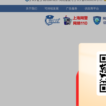
沪ICP证:沪B2-20070217
网站备案号:沪ICP备05006054号-11
2026-04-25
关于我们
可持续发展
广告服务
供应商平台
公告：
2026年04月25日发布
《冠
员辞职的公告》
2026-04-24
股东户数：
2026年04月24日公布
户，比上期增加2405户
业绩报表：
2026年一季报归属净
27725.76%，基本每股收益0.10
公告：
2026年04月24日发布
《冠
次会议决议公告》
等4条公告
预约披露日：
2026年第一季度季
2026-04-22
公告：
2026年04月22日发布
《冠
季度业绩说明会的公告》
股东户数：
2026年04月22日公布