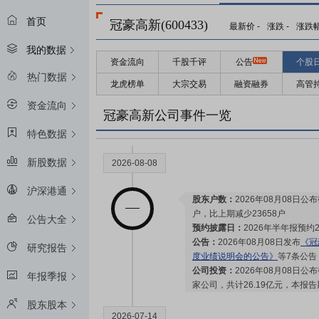
首页
冠豪高新(600433)
最新价
-
涨跌
-
涨跌
我的数据
资金流向
千股千评
公告
个股
2026-08-25
热门数据
龙虎榜单
大宗交易
融资融券
高管
资金流向
股东大会：
于2026-08-25召
冠豪高新公司事件一览
特色数据
新股数据
2026-08-08
沪深港通
股东户数：
2026年08月08日公布
户，比上期减少23658户
公告大全
预约披露日：
2026年半年报预约2
公告：
2026年08月08日发布
《冠
研究报告
度业绩说明会的公告》
等7条公告
公司投资：
2026年08月08日公
年报季报
家公司，共计26.19亿元，本报告期
股东股本
2026-07-14