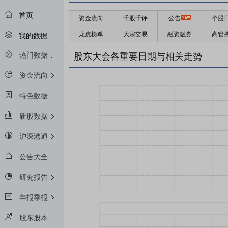
首页
资金流向
千股千评
公告
个股
龙虎榜单
大宗交易
融资融券
高管
我的数据
热门数据
股东大会各重要日期与相关走势
资金流向
特色数据
新股数据
沪深港通
公告大全
研究报告
年报季报
股东股本