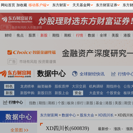
网站首页
加收藏
移动客户端
东方财富
天天基金网
东方财富证券
东方
财经
焦点
股票
新股
期指
期权
行情
数据
全球
美股
港股
数据中心
全球财经快讯
行情中
特色
龙虎榜单
融资融券
股权质押
大宗交易
机构调研
期指持仓
公告
新股
新股申购
新股日历
新股上会
资金
大盘资金
个股资金
板块
行情中心
指数
|
期指
|
期权
|
个股
|
板块
|
排行
|
新股
|
基金
|
港股
|
美股
|
期货
|
外汇
|
黄金
|
自选股
|
自选基金
东方财富网
>
数据中心
>
股东大会
>
XD四川长
>
XD四川
XD四川长(600839)
最新价
-
涨跌
-
涨跌
全景图