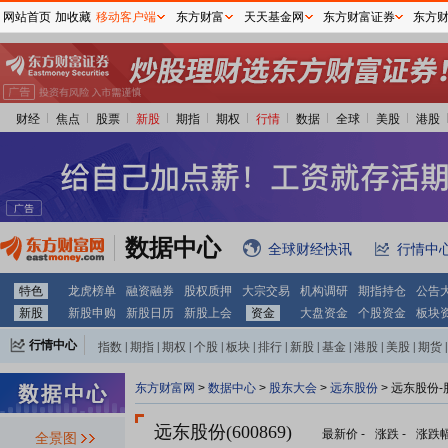
网站首页
加收藏
移动客户端
东方财富
天天基金网
东方财富证券
东方
财经
焦点
股票
新股
期指
期权
行情
数据
全球
美股
港股
数据中心
全球财经快讯
行情中
特色
龙虎榜单
融资融券
股权质押
大宗交易
机构调研
期指持仓
公告
新股
新股申购
新股日历
新股上会
资金
大盘资金
个股资金
板块
行情中心
指数
|
期指
|
期权
|
个股
|
板块
|
排行
|
新股
|
基金
|
港股
|
美股
|
期货
|
外汇
|
黄金
|
自选股
|
自选基金
东方财富网
>
数据中心
>
股东大会
>
远东股份
>
远东股份-
远东股份(600869)
最新价
-
涨跌
-
涨跌
全景图