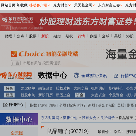
网站首页
加收藏
移动客户端
东方财富
天天基金网
东方财富证券
东方
财经
焦点
股票
新股
期指
期权
行情
数据
全球
美股
港股
数据中心
全球财经快讯
行情中
特色
龙虎榜单
融资融券
股权质押
大宗交易
机构调研
期指持仓
公告
新股
新股申购
新股日历
新股上会
资金
大盘资金
个股资金
板块
行情中心
指数
|
期指
|
期权
|
个股
|
板块
|
排行
|
新股
|
基金
|
港股
|
美股
|
期货
|
外汇
|
黄金
|
自选股
|
自选基金
东方财富网
>
数据中心
>
股东大会
>
良品铺子
>
良品铺子-
良品铺子(603719)
最新价
-
涨跌
-
涨跌
全景图