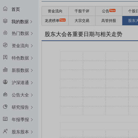
首页
资金流向
千股千评
公告
个股
龙虎榜单
大宗交易
高管持股
股东
我的数据
热门数据
股东大会各重要日期与相关走势
资金流向
特色数据
新股数据
沪深港通
公告大全
研究报告
年报季报
股东股本