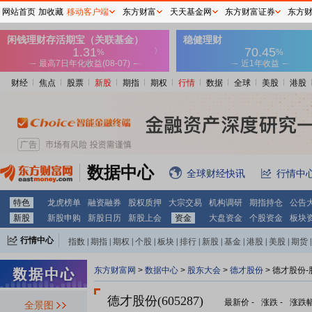
网站首页
加收藏
移动客户端
东方财富
天天基金网
东方财富证券
东方
财经
焦点
股票
新股
期指
期权
行情
数据
全球
美股
港股
数据中心
全球财经快讯
行情中
特色
龙虎榜单
融资融券
股权质押
大宗交易
机构调研
期指持仓
公告
新股
新股申购
新股日历
新股上会
资金
大盘资金
个股资金
板块
行情中心
指数
|
期指
|
期权
|
个股
|
板块
|
排行
|
新股
|
基金
|
港股
|
美股
|
期货
|
外汇
|
黄金
|
自选股
|
自选基金
东方财富网
>
数据中心
>
股东大会
>
德才股份
>
德才股份-
德才股份(605287)
最新价
-
涨跌
-
涨跌
全景图