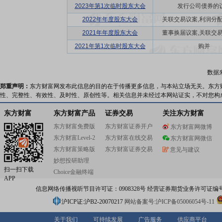
2023年第1次临时股东大会
发行公司债券的
2022年年度股东大会
关联交易议案,利润分配方
2021年年度股东大会
董事换届议案,关联交易议
2021年第1次临时股东大会
购并
数据
郑重声明：
东方财富网发布此信息的目的在于传播更多信息，与本站立场无关。东方
性、完整性、有效性、及时性、原创性等。相关信息并未经过本网站证实，不对您构
东方财富
东方财富产品
证券交易
关注东方财富
东方财富免费版
东方财富证券开户
东方财富网微博
东方财富Level-2
东方财富在线交易
东方财富网微信
东方财富策略版
东方财富证券交易
意见与建议
妙想投研助理
扫一扫下载
Choice金融终端
APP
信息网络传播视听节目许可证：0908328号 经营证券期货业务许可证编号：91310
沪ICP证:沪B2-20070217
网站备案号:沪ICP备05006054号-11
关于我们
可持续发展
广告服务
供应商平台