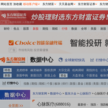
网站首页
加收藏
移动客户端
东方财富
天天基金网
东方财富证券
东方
财经
焦点
股票
新股
期指
期权
行情
数据
全球
美股
港股
数据中心
全球财经快讯
行情中
特色
龙虎榜单
融资融券
股权质押
大宗交易
机构调研
期指持仓
公告
新股
新股申购
新股日历
新股上会
资金
大盘资金
个股资金
板块
行情中心
指数
|
期指
|
期权
|
个股
|
板块
|
排行
|
新股
|
基金
|
港股
|
美股
|
期货
|
外汇
|
黄金
|
自选股
|
自选基金
东方财富网
>
数据中心
>
股东大会
>
心脉医疗
>
心脉医疗-
心脉医疗(688016)
最新价
-
涨跌
-
涨跌
全景图