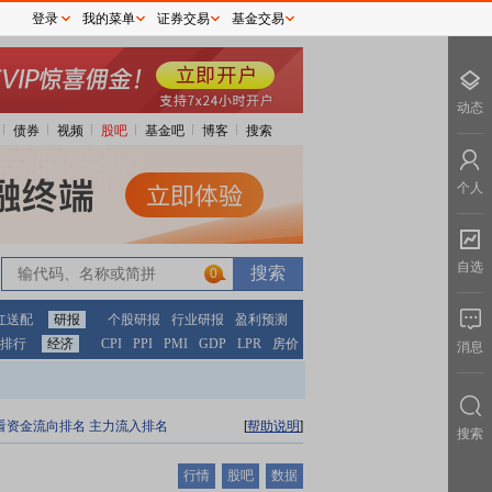
登录
我的菜单
证券交易
基金交易
动态
债券
视频
股吧
基金吧
博客
搜索
个人
自选
0
红送配
研报
个股研报
行业研报
盈利预测
排行
经济
CPI
PPI
PMI
GDP
LPR
房价
消息
看资金流向排名
主力流入排名
[
帮助说明
]
搜索
行情
股吧
数据