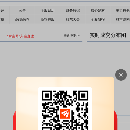
千评
公告
个股日历
财务数据
核心题材
主力持仓
交易
融资融券
高管持股
股东大会
个股研报
股本结构
实时成交分布图
更新时间
-
“财富号”入驻直达
主力净比：
类型
超大单净比：
超大单