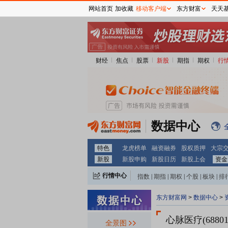
网站首页
加收藏
移动客户端
东方财富
天天
财经
焦点
股票
新股
期指
期权
行
数据中心
特色
龙虎榜单
融资融券
股权质押
大宗
新股
新股申购
新股日历
新股上会
资金
行情中心
指数
|
期指
|
期权
|
个股
|
板块
|
排
东方财富网
>
数据中心
>
心脉医疗(68801
全景图