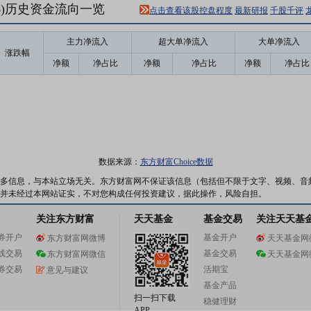
16)历史资金流向一览
点击查看该股控盘程度
最新研报
千股千评
主力净流入
超大单净流入
大单净流入
涨跌幅
净额
净占比
净额
净占比
净额
净占比
数据来源：
东方财富Choice数据
多信息，与本站立场无关。东方财富网不保证该信息（包括但不限于文字、视频、音
并未经过本网站证实，不对您构成任何投资建议，据此操作，风险自担。
关注东方财富
天天基金
基金交易
关注天天基
券开户
基金开户
东方财富网微博
天天基金网
线交易
基金交易
东方财富网微信
天天基金网
券交易
活期宝
意见与建议
基金产品
扫一扫下载
稳健理财
APP