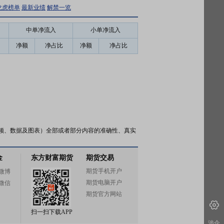
龙虎榜单
最新业绩
解禁一览
中单净流入
小单净流入
净额
净占比
净额
净占比
频、数据及图表）全部或者部分内容的准确性、真实
金
东方财富期货
期货交易
期货手机开户
微博
期货电脑开户
微信
期货官方网站
扫一扫下载APP
涉企