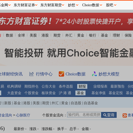
基金网
东方财富证券
东方财富期货
妙想
Choice数据
股吧
情
数据
全球
美股
港股
期货
外汇
黄金
银行
基金
理财
保险
全球财经快讯
行情中心
Choice数据
妙想大模型
交易
机构调研
期指持仓
公告大全
条件选股
财报
业绩报表
最新预告
分
大盘资金
个股资金
板块资金
沪 港 通
基金
基金净值
基金定投
基金
行
|
新股
|
基金
|
港股
|
美股
|
期货
|
外汇
|
黄金
|
自选股
|
自选基金
资金流向
>
心脉医疗
个股资金流向：
查
6)
最新价
-
涨跌
-
涨跌幅
-
换手
-
总手
-
金额
-