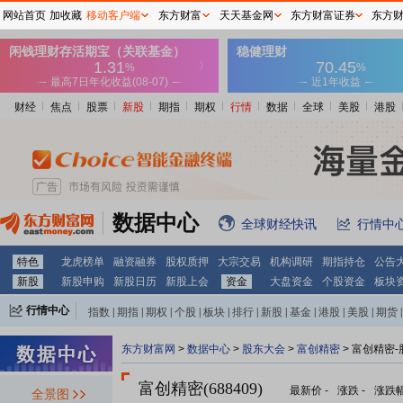
网站首页
加收藏
移动客户端
东方财富
天天基金网
东方财富证券
东方
财经
焦点
股票
新股
期指
期权
行情
数据
全球
美股
港股
数据中心
全球财经快讯
行情中
特色
龙虎榜单
融资融券
股权质押
大宗交易
机构调研
期指持仓
公告
新股
新股申购
新股日历
新股上会
资金
大盘资金
个股资金
板块
行情中心
指数
|
期指
|
期权
|
个股
|
板块
|
排行
|
新股
|
基金
|
港股
|
美股
|
期货
|
外汇
|
黄金
|
自选股
|
自选基金
东方财富网
>
数据中心
>
股东大会
>
富创精密
>
富创精密-
富创精密(688409)
最新价
-
涨跌
-
涨跌
全景图