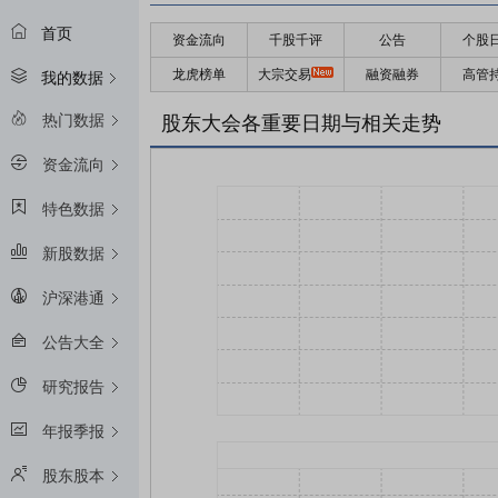
首页
资金流向
千股千评
公告
个股
龙虎榜单
大宗交易
融资融券
高管
我的数据
热门数据
股东大会各重要日期与相关走势
资金流向
特色数据
新股数据
沪深港通
公告大全
研究报告
年报季报
股东股本