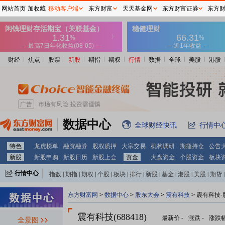
网站首页
加收藏
移动客户端
东方财富
天天基金网
东方财富证券
东方
财经
焦点
股票
新股
期指
期权
行情
数据
全球
美股
港股
数据中心
全球财经快讯
行情中
特色
龙虎榜单
融资融券
股权质押
大宗交易
机构调研
期指持仓
公告
新股
新股申购
新股日历
新股上会
资金
大盘资金
个股资金
板块
行情中心
指数
|
期指
|
期权
|
个股
|
板块
|
排行
|
新股
|
基金
|
港股
|
美股
|
期货
|
外汇
|
黄金
|
自选股
|
自选基金
东方财富网
>
数据中心
>
股东大会
>
震有科技
>
震有科技-
震有科技(688418)
最新价
-
涨跌
-
涨跌
全景图