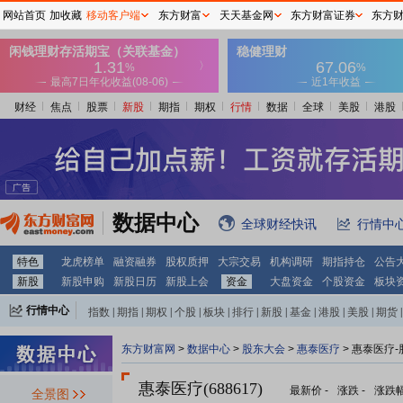
网站首页
加收藏
移动客户端
东方财富
天天基金网
东方财富证券
东方
财经
焦点
股票
新股
期指
期权
行情
数据
全球
美股
港股
数据中心
全球财经快讯
行情中
特色
龙虎榜单
融资融券
股权质押
大宗交易
机构调研
期指持仓
公告
新股
新股申购
新股日历
新股上会
资金
大盘资金
个股资金
板块
行情中心
指数
|
期指
|
期权
|
个股
|
板块
|
排行
|
新股
|
基金
|
港股
|
美股
|
期货
|
外汇
|
黄金
|
自选股
|
自选基金
东方财富网
>
数据中心
>
股东大会
>
惠泰医疗
>
惠泰医疗-
惠泰医疗(688617)
最新价
-
涨跌
-
涨跌
全景图