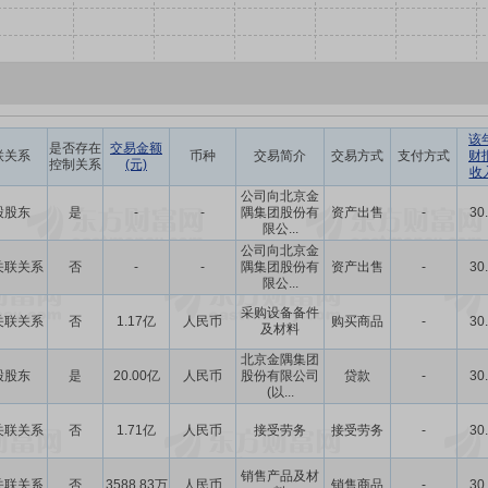
该
是否存在
交易金额
联关系
币种
交易简介
交易方式
支付方式
财
控制关系
(元)
收
公司向北京金
股股东
是
-
-
隅集团股份有
资产出售
-
30
限公...
公司向北京金
关联关系
否
-
-
隅集团股份有
资产出售
-
30
限公...
采购设备备件
关联关系
否
1.17亿
人民币
购买商品
-
30
及材料
北京金隅集团
股股东
是
20.00亿
人民币
股份有限公司
贷款
-
30
(以...
关联关系
否
1.71亿
人民币
接受劳务
接受劳务
-
30
销售产品及材
关联关系
否
3588.83万
人民币
销售商品
-
30