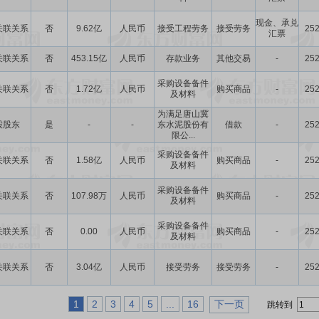
现金、承兑
关联关系
否
9.62亿
人民币
接受工程劳务
接受劳务
252
汇票
关联关系
否
453.15亿
人民币
存款业务
其他交易
-
252
采购设备备件
关联关系
否
1.72亿
人民币
购买商品
-
252
及材料
为满足唐山冀
股股东
是
-
-
东水泥股份有
借款
-
252
限公...
采购设备备件
关联关系
否
1.58亿
人民币
购买商品
-
252
及材料
采购设备备件
关联关系
否
107.98万
人民币
购买商品
-
252
及材料
采购设备备件
关联关系
否
0.00
人民币
购买商品
-
252
及材料
关联关系
否
3.04亿
人民币
接受劳务
接受劳务
-
252
1
2
3
4
5
...
16
下一页
跳转到