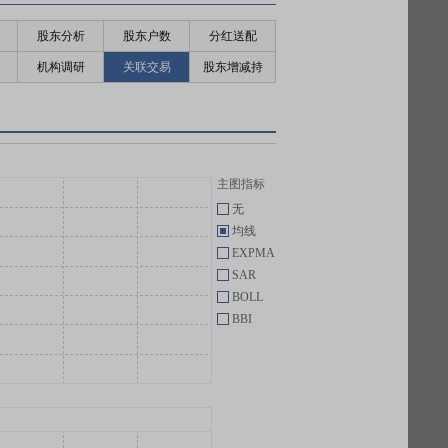
股东分析
股东户数
分红送配
机构调研
关联交易
股东增减持
主图指标
无
均线
EXPMA
SAR
BOLL
BBI