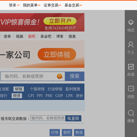
登录
我的菜单
证券交易
基金交易
动态
债券
视频
股吧
基金吧
博客
搜索
个人
自选
0
红送配
研报
个股研报
行业研报
盈利预测
排行
经济
CPI
PPI
PMI
GDP
LPR
房价
消息
个股关联交易数据：
搜索
行情
股吧
数据