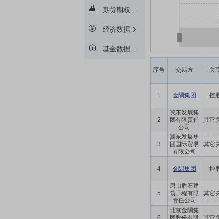
期货期权
经济数据
基金数据
序号
交易方
关
1
金隅集团
控
冀东发展集
2
团有限责任
其它
公司
冀东发展集
3
团国际贸易
其它
有限公司
4
金隅集团
控
唐山盾石建
5
筑工程有限
其它
责任公司
北京金隅集
6
团股份有限
其它