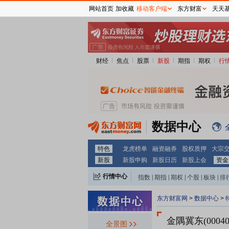
网站首页
加收藏
移动客户端
东方财富
天天
财经
焦点
股票
新股
期指
期权
行
数据中心
特色
龙虎榜单
融资融券
股权质押
大宗
新股
新股申购
新股日历
新股上会
资金
行情中心
指数
|
期指
|
期权
|
个股
|
板块
|
排
东方财富网
>
数据中心
>
金隅冀东(00040
全景图