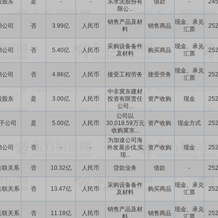
股股东
是
-
-
东水泥股份有
借款
-
245
限公...
销售产品及材
现金、承兑
弟公司
否
3.99亿
人民币
销售商品
252
料
汇票
采购设备备件
现金、承兑
弟公司
否
5.40亿
人民币
购买商品
252
及材料
汇票
现金、承兑
弟公司
否
4.86亿
人民币
接受工程劳务
接受劳务
252
汇票
中非冀东建材
股股东
是
3.00亿
人民币
投资有限责任
资产收购
现金
252
公司...
公司以
子公司
是
5.00亿
人民币
30,018.59万元
资产收购
现金方式
252
收购冀东...
为加速公司海
弟公司
否
-
-
外发展步伐,实
资产收购
现金
252
现...
关联关系
否
10.32亿
人民币
贷款业务
借款
-
252
采购设备备件
现金、承兑
关联关系
否
13.47亿
人民币
购买商品
252
及材料
汇票
销售产品及材
现金、承兑
关联关系
否
11.18亿
人民币
销售商品
252
料
汇票