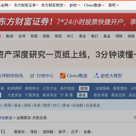
基金网
东方财富证券
东方财富期货
妙想
Choice数据
股吧
情
数据
全球
美股
港股
期货
外汇
黄金
银行
基金
理财
保险
全球财经快讯
行情中心
Choice数据
妙想大模型
交易
机构调研
期指持仓
公告大全
条件选股
财报
业绩报表
最新预告
分
大盘资金
个股资金
板块资金
沪 港 通
基金
基金净值
基金定投
基金
行
|
新股
|
基金
|
港股
|
美股
|
期货
|
外汇
|
黄金
|
自选股
|
自选基金
特色数据
> 金隅冀东-关联交易
1)
最新价
-
涨跌
-
涨跌幅
-
换手
-
总手
-
金额
-