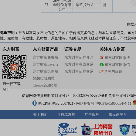
深圳市钜盛
27
华股份有限
最终控制方
是
-
公司
数据
郑重声明：
东方财富网发布此信息的目的在于传播更多信息，与本站立场无关。东方
性、完整性、有效性、及时性、原创性等。相关信息并未经过本网站证实，不对您构
东方财富
东方财富产品
证券交易
关注东方财富
东方财富免费版
东方财富证券开户
东方财富网微博
东方财富Level-2
东方财富在线交易
东方财富网微信
东方财富策略版
东方财富证券交易
意见与建议
妙想投研助理
扫一扫下载
Choice金融终端
APP
信息网络传播视听节目许可证：0908328号 经营证券期货业务许可证编号：91310
沪ICP证:沪B2-20070217
网站备案号:沪ICP备05006054号-11
关于我们
可持续发展
广告服务
供应商平台