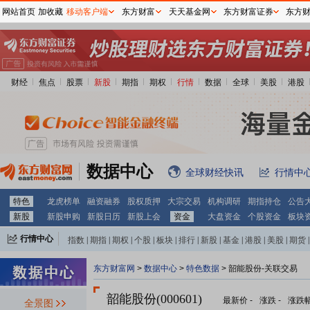
网站首页
加收藏
移动客户端
东方财富
天天基金网
东方财富证券
东方
财经
焦点
股票
新股
期指
期权
行情
数据
全球
美股
港股
数据中心
全球财经快讯
行情中
特色
龙虎榜单
融资融券
股权质押
大宗交易
机构调研
期指持仓
公告
新股
新股申购
新股日历
新股上会
资金
大盘资金
个股资金
板块
行情中心
指数
|
期指
|
期权
|
个股
|
板块
|
排行
|
新股
|
基金
|
港股
|
美股
|
期货
|
外汇
|
黄金
|
自选股
|
自选基金
东方财富网
>
数据中心
>
特色数据
> 韶能股份-关联交易
韶能股份(000601)
最新价
-
涨跌
-
涨跌
全景图