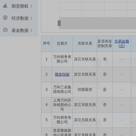
期货期权
经济数据
基金数据
是否存在
交易金额
序号
交易方
关联关系
控制关系
(元)
万向财务有
1
其它关联关系
否
-
限公司
2
顺发恒能
其它关联关系
否
-
万向三农集
3
控股股东
是
-
团有限公司
上海万向区
4
块链股份公
其它关联关系
否
-
司
万向财务有
5
其它关联关系
否
-
限公司
普星聚能股
6
份公司承德
其它关联关系
否
-