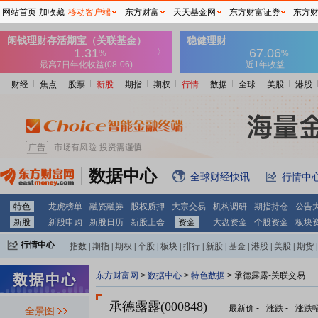
网站首页
加收藏
移动客户端
东方财富
天天基金网
东方财富证券
东方
财经
焦点
股票
新股
期指
期权
行情
数据
全球
美股
港股
数据中心
全球财经快讯
行情中
特色
龙虎榜单
融资融券
股权质押
大宗交易
机构调研
期指持仓
公告
新股
新股申购
新股日历
新股上会
资金
大盘资金
个股资金
板块
行情中心
指数
|
期指
|
期权
|
个股
|
板块
|
排行
|
新股
|
基金
|
港股
|
美股
|
期货
|
外汇
|
黄金
|
自选股
|
自选基金
东方财富网
>
数据中心
>
特色数据
> 承德露露-关联交易
承德露露(000848)
最新价
-
涨跌
-
涨跌
全景图