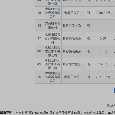
44
杏仁加工有
其它关联关系
否
7012.12万
限公司
廊坊凯虹包
45
装容器有限
参股子公司
否
2956.84万
公司
万向财务有
46
其它关联关系
否
-
限公司
承德市顺天
47
食品有限公
其它关联关系
否
0.00
司
承德县顺天
48
杏仁加工有
其它关联关系
否
1.75亿
限公司
承德县顺天
49
杏仁加工有
其它关联关系
否
2.40亿
限公司
廊坊凯虹包
50
装容器有限
参股子公司
否
7271.86万
公司
数据
郑重声明：
东方财富网发布此信息的目的在于传播更多信息，与本站立场无关。东方