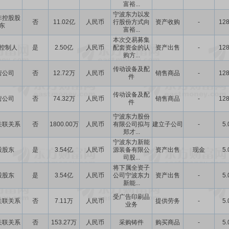
富裕...
宁波东力以发
非控股股
否
11.02亿
人民币
行股份方式向
资产收购
-
128
东
富裕...
本次交易募集
控制人
是
2.50亿
人民币
配套资金的认
资产出售
-
128
购方...
传动设备及配
营公司
否
12.72万
人民币
销售商品
-
128
件
传动设备及配
营公司
否
74.32万
人民币
销售商品
-
128
件
宁波东力股份
关联关系
否
1800.00万
人民币
有限公司拟与
建立子公司
-
5.
郑才...
宁波东力新能
股股东
是
3.54亿
人民币
源装备有限公
资产出售
现金
5.
司股...
将下属全资子
股股东
是
3.54亿
人民币
公司宁波东力
资产出售
-
5.
新能...
受广告印刷品
关联关系
否
7.11万
人民币
提供劳务
-
5.
业务
关联关系
否
153.27万
人民币
采购铸件
购买商品
-
5.