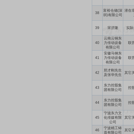
富裕仓储(深
潜在
38
圳)有限公司
39
宋济隆
实际
云南云铜东
40
力传动设备
联
有限公司
安徽马钢东
41
力传动设备
联
有限公司
郑才刚先生
42
其它
及张华先生
东力控股集
43
控
团有限公司
东力控股集
44
控
团有限公司
宁波东力文
45
化传媒有限
其它
公司
宁波精工铸
46
其它
造有限公司