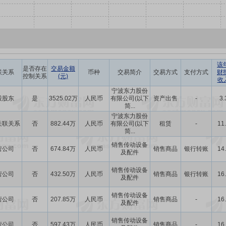
该
是否存在
交易金额
联关系
币种
交易简介
交易方式
支付方式
财
控制关系
(元)
收
宁波东力股份
股股东
是
3525.02万
人民币
有限公司(以下
资产出售
-
3.
简...
宁波东力股份
关联关系
否
882.44万
人民币
有限公司(以下
租赁
-
11
简...
销售传动设备
营公司
否
674.84万
人民币
销售商品
银行转账
14
及配件
销售传动设备
营公司
否
432.50万
人民币
销售商品
银行转账
16
及配件
销售传动设备
营公司
否
207.85万
人民币
销售商品
-
16
及配件
销售传动设备
营公司
否
597.43万
人民币
销售商品
-
16