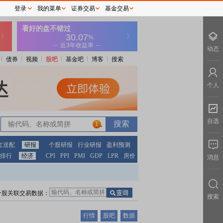
登录
我的菜单
证券交易
基金交易
动态
债券
视频
股吧
基金吧
博客
搜索
个人
自选
1
红送配
研报
个股研报
行业研报
盈利预测
排行
经济
CPI
PPI
PMI
GDP
LPR
房价
消息
个股关联交易数据：
搜索
行情
股吧
数据