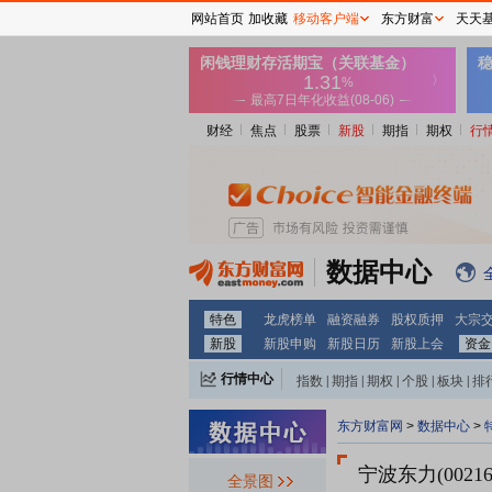
网站首页
加收藏
移动客户端
东方财富
天天
财经
焦点
股票
新股
期指
期权
行
数据中心
特色
龙虎榜单
融资融券
股权质押
大宗
新股
新股申购
新股日历
新股上会
资金
行情中心
指数
|
期指
|
期权
|
个股
|
板块
|
排
东方财富网
>
数据中心
>
宁波东力(00216
全景图