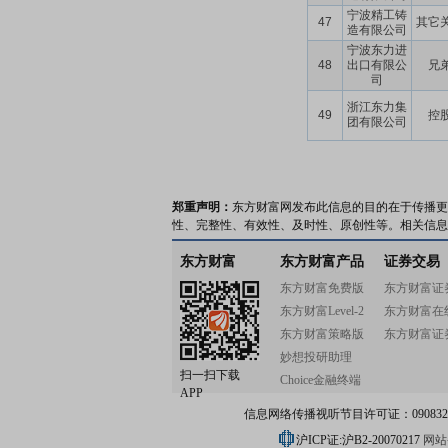
宁波精工铸
47
其它
造有限公司
宁波东力进
48
出口有限公
兄
司
浙江东力集
49
控
团有限公司
郑重声明：
东方财富网发布此信息的目的在于传播更
性、完整性、有效性、及时性、原创性等。相关信息
东方财富
东方财富产品
证券交易
东方财富免费版
东方财富证
东方财富Level-2
东方财富在
东方财富策略版
东方财富证
妙想投研助理
扫一扫下载
Choice金融终端
APP
信息网络传播视听节目许可证：0908328号
沪ICP证:沪B2-20070217
网站备