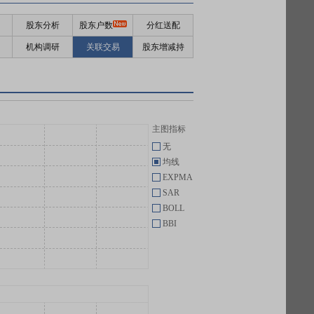
股东分析
股东户数
分红送配
机构调研
关联交易
股东增减持
主图指标
无
均线
EXPMA
SAR
BOLL
BBI