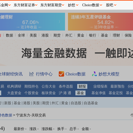
基金网
东方财富证券
东方财富期货
妙想
Choice数据
股吧
情
数据
全球
美股
港股
期货
外汇
黄金
银行
基金
理财
保险
全球财经快讯
行情中心
Choice数据
妙想大模型
交易
机构调研
期指持仓
公告大全
条件选股
财报
业绩报表
最新预告
分
大盘资金
个股资金
板块资金
沪 港 通
基金
基金净值
基金定投
基金
行
|
新股
|
基金
|
港股
|
美股
|
期货
|
外汇
|
黄金
|
自选股
|
自选基金
特色数据
> 宁波东力-关联交易
4)
最新价
-
涨跌
-
涨跌幅
-
换手
-
总手
-
金额
-