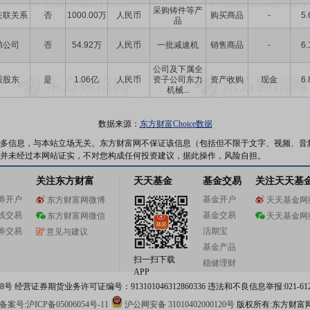
采购铸件等产
关联关系
否
1000.00万
人民币
购买商品
-
5.
品
弟公司
否
54.92万
人民币
一批减速机
销售商品
-
6.
公司及下属全
股股东
是
1.06亿
人民币
资子公司东力
资产收购
现金
6.
机械...
数据来源：
东方财富Choice数据
多信息，与本站立场无关。东方财富网不保证该信息（包括但不限于文字、视频、音
并未经过本网站证实，不对您构成任何投资建议，据此操作，风险自担。
关注东方财富
天天基金
基金交易
关注天天基
券开户
基金开户
东方财富网微博
天天基金网
线交易
基金交易
东方财富网微信
天天基金网
券交易
活期宝
意见与建议
基金产品
扫一扫下载
稳健理财
APP
 经营证券期货业务许可证编号：913101046312860336 违法和不良信息举报:021-612
案号:沪ICP备05006054号-11
沪公网安备 31010402000120号
版权所有:东方财富