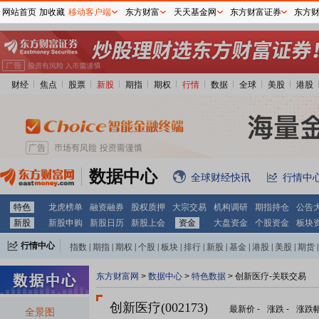
网站首页
加收藏
移动客户端
东方财富
天天基金网
东方财富证券
东方
财经
焦点
股票
新股
期指
期权
行情
数据
全球
美股
港股
数据中心
全球财经快讯
行情中
特色
龙虎榜单
融资融券
股权质押
大宗交易
机构调研
期指持仓
公告
新股
新股申购
新股日历
新股上会
资金
大盘资金
个股资金
板块
行情中心
指数
|
期指
|
期权
|
个股
|
板块
|
排行
|
新股
|
基金
|
港股
|
美股
|
期货
|
外汇
|
黄金
|
自选股
|
自选基金
东方财富网
>
数据中心
>
特色数据
> 创新医疗-关联交易
创新医疗(002173)
最新价
-
涨跌
-
涨跌
全景图