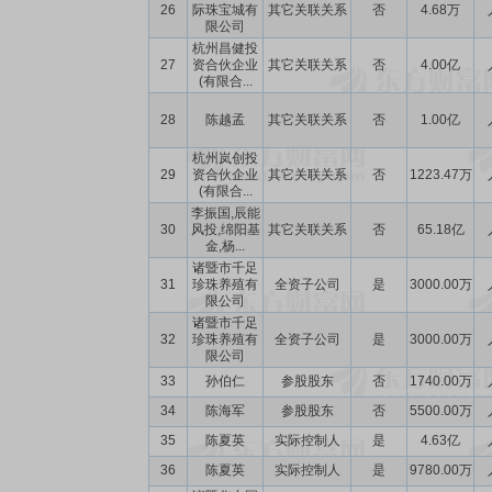
26
际珠宝城有
其它关联关系
否
4.68万
限公司
杭州昌健投
27
资合伙企业
其它关联关系
否
4.00亿
(有限合...
28
陈越孟
其它关联关系
否
1.00亿
杭州岚创投
29
资合伙企业
其它关联关系
否
1223.47万
(有限合...
李振国,辰能
30
风投,绵阳基
其它关联关系
否
65.18亿
金,杨...
诸暨市千足
31
珍珠养殖有
全资子公司
是
3000.00万
限公司
诸暨市千足
32
珍珠养殖有
全资子公司
是
3000.00万
限公司
33
孙伯仁
参股股东
否
1740.00万
34
陈海军
参股股东
否
5500.00万
35
陈夏英
实际控制人
是
4.63亿
36
陈夏英
实际控制人
是
9780.00万