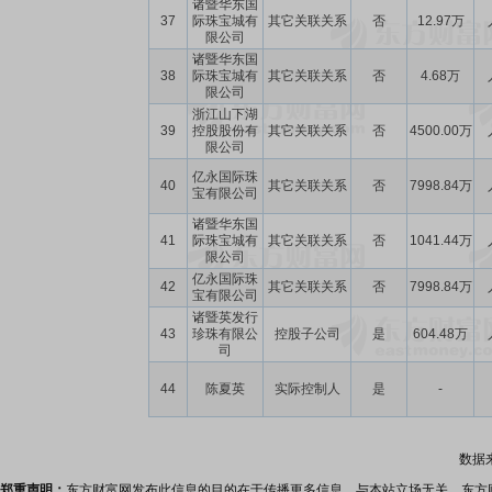
诸暨华东国
37
际珠宝城有
其它关联关系
否
12.97万
限公司
诸暨华东国
38
际珠宝城有
其它关联关系
否
4.68万
限公司
浙江山下湖
39
控股股份有
其它关联关系
否
4500.00万
限公司
亿永国际珠
40
其它关联关系
否
7998.84万
宝有限公司
诸暨华东国
41
际珠宝城有
其它关联关系
否
1041.44万
限公司
亿永国际珠
42
其它关联关系
否
7998.84万
宝有限公司
诸暨英发行
43
珍珠有限公
控股子公司
是
604.48万
司
44
陈夏英
实际控制人
是
-
数据
郑重声明：
东方财富网发布此信息的目的在于传播更多信息，与本站立场无关。东方