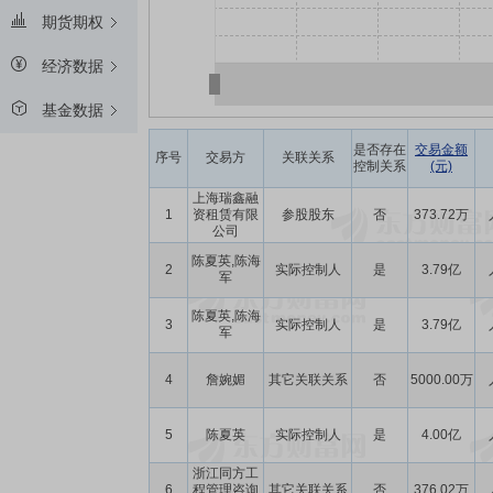
期货期权
经济数据
基金数据
是否存在
交易金额
序号
交易方
关联关系
控制关系
(元)
上海瑞鑫融
1
资租赁有限
参股股东
否
373.72万
公司
陈夏英,陈海
2
实际控制人
是
3.79亿
军
陈夏英,陈海
3
实际控制人
是
3.79亿
军
4
詹婉媚
其它关联关系
否
5000.00万
5
陈夏英
实际控制人
是
4.00亿
浙江同方工
6
程管理咨询
其它关联关系
否
376.02万