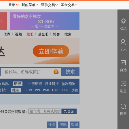
登录
我的菜单
证券交易
基金交易
动态
债券
视频
股吧
基金吧
博客
搜索
个人
自选
0
红送配
研报
个股研报
行业研报
盈利预测
排行
经济
CPI
PPI
PMI
GDP
LPR
房价
消息
个股关联交易数据：
搜索
行情
股吧
数据