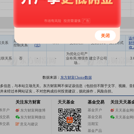
该
是否存在
交易金额
联关系
币种
交易简介
交易方式
支付方式
财
控制关系
(元)
收
为优化公司产
关联关系
否
-
-
业布局,增强市
建立子公司
-
3.
场...
数据来源：
东方财富Choice数据
多信息，与本站立场无关。东方财富网不保证该信息（包括但不限于文字、视频、音
并未经过本网站证实，不对您构成任何投资建议，据此操作，风险自担。
关注东方财富
天天基金
基金交易
关注天天基
券开户
基金开户
东方财富网微博
天天基金网
线交易
基金交易
东方财富网微信
天天基金网
券交易
活期宝
意见与建议
基金产品