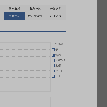
股东分析
股东户数
分红送配
关联交易
股东增减持
行业研报
主图指标
无
均线
EXPMA
SAR
BOLL
BBI