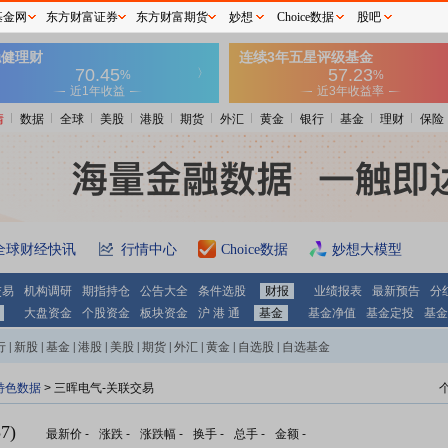
基金网
东方财富证券
东方财富期货
妙想
Choice数据
股吧
情
数据
全球
美股
港股
期货
外汇
黄金
银行
基金
理财
保险
全球财经快讯
行情中心
Choice数据
妙想大模型
交易
机构调研
期指持仓
公告大全
条件选股
财报
业绩报表
最新预告
分
大盘资金
个股资金
板块资金
沪 港 通
基金
基金净值
基金定投
基金
行
|
新股
|
基金
|
港股
|
美股
|
期货
|
外汇
|
黄金
|
自选股
|
自选基金
特色数据
> 三晖电气-关联交易
7)
最新价
-
涨跌
-
涨跌幅
-
换手
-
总手
-
金额
-