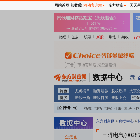
网站首页
加收藏
移动客户端
东方财富
天天
财经
焦点
股票
新股
期指
期权
行
数据中心
特色
龙虎榜单
融资融券
股权质押
大宗
新股
新股申购
新股日历
新股上会
资金
行情中心
指数
|
期指
|
期权
|
个股
|
板块
|
排
东方财富网
>
数据中心
>
三晖电气(00285
全景图