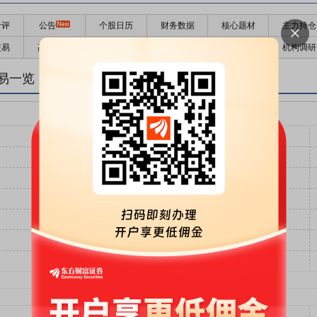
千评
公告
个股日历
财务数据
核心题材
主力持仓
交易
高管持股
股东大会
个股研报
股本结构
机构调研
易一览