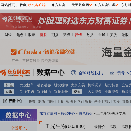
网站首页
加收藏
移动客户端
东方财富
天天基金网
东方财富证券
东方
财经
焦点
股票
新股
期指
期权
行情
数据
全球
美股
港股
数据中心
全球财经快讯
行情中
特色
龙虎榜单
融资融券
股权质押
大宗交易
机构调研
期指持仓
公告
新股
新股申购
新股日历
新股上会
资金
大盘资金
个股资金
板块
行情中心
指数
|
期指
|
期权
|
个股
|
板块
|
排行
|
新股
|
基金
|
港股
|
美股
|
期货
|
外汇
|
黄金
|
自选股
|
自选基金
东方财富网
>
数据中心
>
特色数据
> 卫光生物-关联交易
卫光生物(002880)
最新价
-
涨跌
-
涨跌
全景图