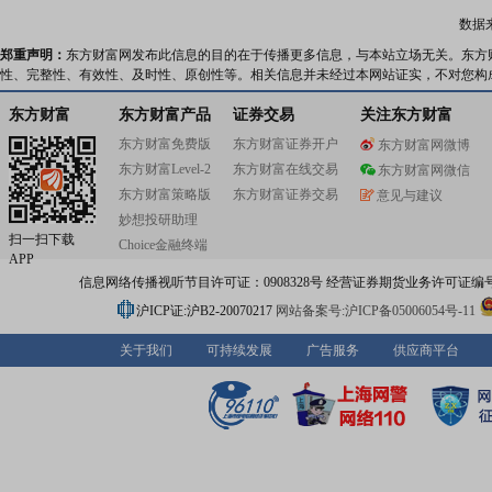
数据
郑重声明：
东方财富网发布此信息的目的在于传播更多信息，与本站立场无关。东方
性、完整性、有效性、及时性、原创性等。相关信息并未经过本网站证实，不对您构
东方财富
东方财富产品
证券交易
关注东方财富
东方财富免费版
东方财富证券开户
东方财富网微博
东方财富Level-2
东方财富在线交易
东方财富网微信
东方财富策略版
东方财富证券交易
意见与建议
妙想投研助理
扫一扫下载
Choice金融终端
APP
信息网络传播视听节目许可证：0908328号 经营证券期货业务许可证编号：91310
沪ICP证:沪B2-20070217
网站备案号:沪ICP备05006054号-11
关于我们
可持续发展
广告服务
供应商平台