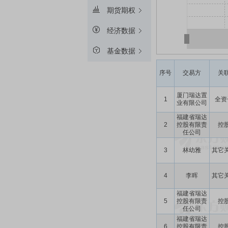
期货期权
经济数据
基金数据
序号
交易方
关
厦门瑞达置
1
全资
业有限公司
福建省瑞达
2
控股有限责
控
任公司
3
林幼雅
其它
4
李晖
其它
福建省瑞达
5
控股有限责
控
任公司
福建省瑞达
6
控股有限责
控