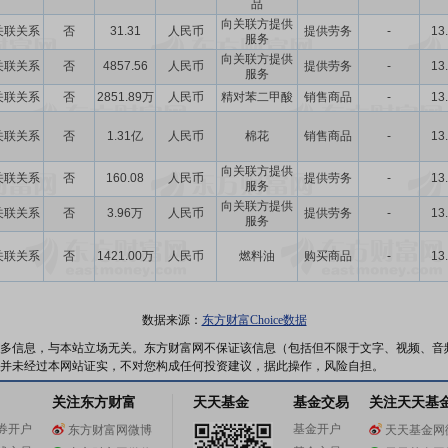
品
向关联方提供
关联关系
否
31.31
人民币
提供劳务
-
13
服务
向关联方提供
关联关系
否
4857.56
人民币
提供劳务
-
13
服务
关联关系
否
2851.89万
人民币
精对苯二甲酸
销售商品
-
13
关联关系
否
1.31亿
人民币
棉花
销售商品
-
13
向关联方提供
关联关系
否
160.08
人民币
提供劳务
-
13
服务
向关联方提供
关联关系
否
3.96万
人民币
提供劳务
-
13
服务
关联关系
否
1421.00万
人民币
燃料油
购买商品
-
13
数据来源：
东方财富Choice数据
多信息，与本站立场无关。东方财富网不保证该信息（包括但不限于文字、视频、音
并未经过本网站证实，不对您构成任何投资建议，据此操作，风险自担。
关注东方财富
天天基金
基金交易
关注天天基
券开户
基金开户
东方财富网微博
天天基金网