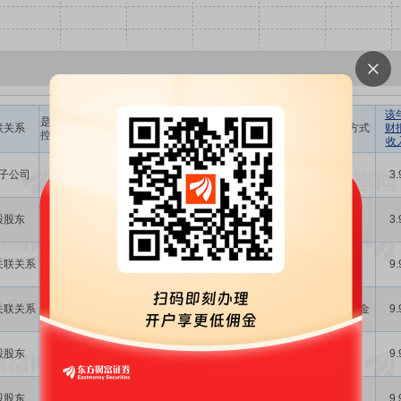
该
是否存在
交易金额
联关系
币种
交易简介
交易方式
支付方式
财
控制关系
(元)
收
瑞达期货股份
子公司
是
-
-
有限公司(以下
担保
-
3.
简...
根据子公司(包
股股东
是
14.00亿
人民币
括下属全资、
担保
-
3.
控...
为了提高自有
关联关系
否
8000.00万
人民币
资金使用效率,
资产收购
-
9.
优...
为了提高自有
关联关系
否
600.00万
人民币
资金使用效率,
其他交易
自有资金
9.
优...
为了进一步提
股股东
是
1.00亿
人民币
高自有资金的
资产收购
-
9.
使用...
为了提高自有
股股东
是
1.30亿
人民币
资金使用效率
资产收购
-
9.