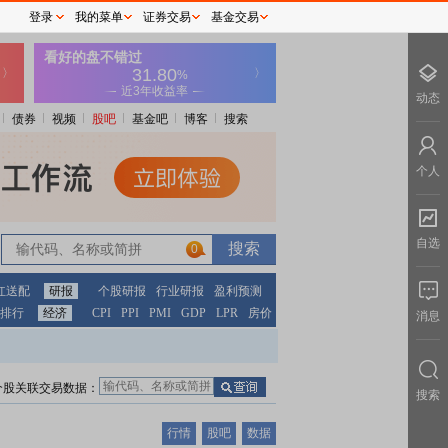
登录
我的菜单
证券交易
基金交易
动态
债券
视频
股吧
基金吧
博客
搜索
个人
自选
0
红送配
研报
个股研报
行业研报
盈利预测
排行
经济
CPI
PPI
PMI
GDP
LPR
房价
消息
个股关联交易数据：
搜索
行情
股吧
数据