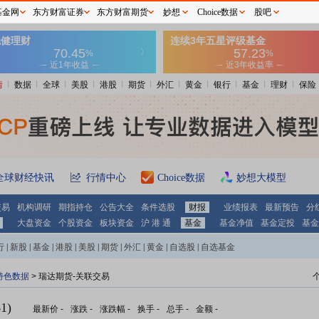
基金网
东方财富证券
东方财富期货
妙想
Choice数据
股吧
情
数据
全球
美股
港股
期货
外汇
黄金
银行
基金
理财
保险
全球财经快讯
行情中心
Choice数据
妙想大模型
交易
机构调研
期指持仓
公告大全
条件选股
财报
业绩报表
最新预告
分
大盘资金
个股资金
板块资金
沪 港 通
基金
基金净值
基金定投
基金
行
|
新股
|
基金
|
港股
|
美股
|
期货
|
外汇
|
黄金
|
自选股
|
自选基金
特色数据
> 瑞达期货-关联交易
1)
最新价
-
涨跌
-
涨跌幅
-
换手
-
总手
-
金额
-