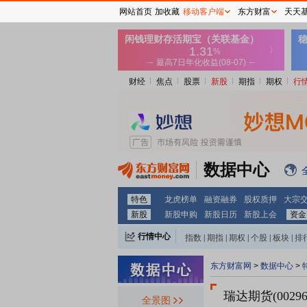
网站首页
加收藏
移动客户端
东方财富
天天
财经
焦点
股票
新股
期指
期权
行
数据中心
特色
龙虎榜单
融资融券
股权质押
大宗
新股
新股申购
新股日历
新股上会
资金
行情中心
指数
|
期指
|
期权
|
个股
|
板块
|
排
东方财富网
>
数据中心
>
瑞达期货(00296
全景图