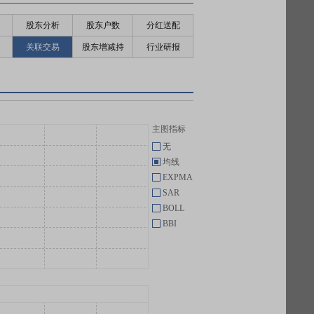
股东分析
股东户数
分红送配
关联交易
股东增减持
行业研报
主图指标
无
均线
EXPMA
SAR
BOLL
BBI