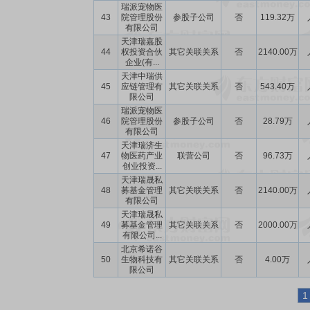
瑞派宠物医
43
院管理股份
参股子公司
否
119.32万
有限公司
天津瑞嘉股
44
权投资合伙
其它关联关系
否
2140.00万
企业(有...
天津中瑞供
45
应链管理有
其它关联关系
否
543.40万
限公司
瑞派宠物医
46
院管理股份
参股子公司
否
28.79万
有限公司
天津瑞济生
47
物医药产业
联营公司
否
96.73万
创业投资...
天津瑞晟私
48
募基金管理
其它关联关系
否
2140.00万
有限公司
天津瑞晟私
49
募基金管理
其它关联关系
否
2000.00万
有限公司...
北京希诺谷
50
生物科技有
其它关联关系
否
4.00万
限公司
1