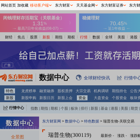
网站首页
加收藏
移动客户端
东方财富
天天基金网
东方财富证券
东方
财经
焦点
股票
新股
期指
期权
行情
数据
全球
美股
港股
数据中心
全球财经快讯
行情中
特色
龙虎榜单
融资融券
股权质押
大宗交易
机构调研
期指持仓
公告
新股
新股申购
新股日历
新股上会
资金
大盘资金
个股资金
板块
行情中心
指数
|
期指
|
期权
|
个股
|
板块
|
排行
|
新股
|
基金
|
港股
|
美股
|
期货
|
外汇
|
黄金
|
自选股
|
自选基金
东方财富网
>
数据中心
>
特色数据
> 瑞普生物-关联交易
瑞普生物(300119)
最新价
-
涨跌
-
涨跌
全景图