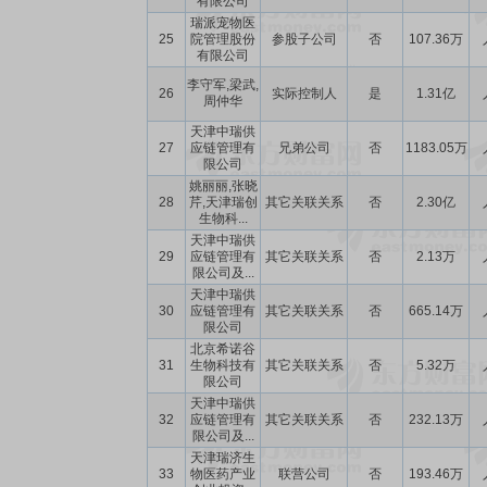
有限公司
瑞派宠物医
25
院管理股份
参股子公司
否
107.36万
有限公司
李守军,梁武,
26
实际控制人
是
1.31亿
周仲华
天津中瑞供
27
应链管理有
兄弟公司
否
1183.05万
限公司
姚丽丽,张晓
28
芹,天津瑞创
其它关联关系
否
2.30亿
生物科...
天津中瑞供
29
应链管理有
其它关联关系
否
2.13万
限公司及...
天津中瑞供
30
应链管理有
其它关联关系
否
665.14万
限公司
北京希诺谷
31
生物科技有
其它关联关系
否
5.32万
限公司
天津中瑞供
32
应链管理有
其它关联关系
否
232.13万
限公司及...
天津瑞济生
33
物医药产业
联营公司
否
193.46万