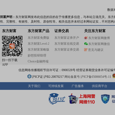
数据
郑重声明：
东方财富网发布此信息的目的在于传播更多信息，与本站立场无关。东方
性、完整性、有效性、及时性、原创性等。相关信息并未经过本网站证实，不对您构
东方财富
东方财富产品
证券交易
关注东方财富
东方财富免费版
东方财富证券开户
东方财富网微博
东方财富Level-2
东方财富在线交易
东方财富网微信
东方财富策略版
东方财富证券交易
意见与建议
妙想投研助理
扫一扫下载
Choice金融终端
APP
信息网络传播视听节目许可证：0908328号 经营证券期货业务许可证编号：91310
沪ICP证:沪B2-20070217
网站备案号:沪ICP备05006054号-11
关于我们
可持续发展
广告服务
供应商平台