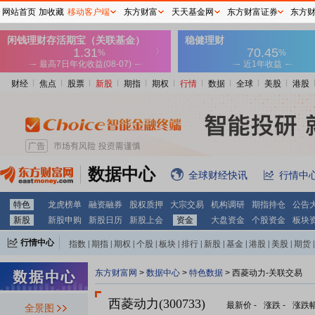
网站首页
加收藏
移动客户端
东方财富
天天基金网
东方财富证券
东方
财经
焦点
股票
新股
期指
期权
行情
数据
全球
美股
港股
数据中心
全球财经快讯
行情中
特色
龙虎榜单
融资融券
股权质押
大宗交易
机构调研
期指持仓
公告
新股
新股申购
新股日历
新股上会
资金
大盘资金
个股资金
板块
行情中心
指数
|
期指
|
期权
|
个股
|
板块
|
排行
|
新股
|
基金
|
港股
|
美股
|
期货
|
外汇
|
黄金
|
自选股
|
自选基金
东方财富网
>
数据中心
>
特色数据
> 西菱动力-关联交易
西菱动力(300733)
最新价
-
涨跌
-
涨跌
全景图