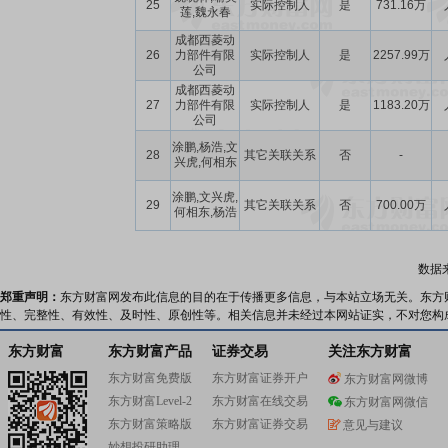
25
实际控制人
是
731.16万
莲,魏永春
成都西菱动
26
力部件有限
实际控制人
是
2257.99万
公司
成都西菱动
27
力部件有限
实际控制人
是
1183.20万
公司
涂鹏,杨浩,文
28
其它关联关系
否
-
兴虎,何相东
涂鹏,文兴虎,
29
其它关联关系
否
700.00万
何相东,杨浩
数据
郑重声明：
东方财富网发布此信息的目的在于传播更多信息，与本站立场无关。东方
性、完整性、有效性、及时性、原创性等。相关信息并未经过本网站证实，不对您构
东方财富
东方财富产品
证券交易
关注东方财富
东方财富免费版
东方财富证券开户
东方财富网微博
东方财富Level-2
东方财富在线交易
东方财富网微信
东方财富策略版
东方财富证券交易
意见与建议
妙想投研助理