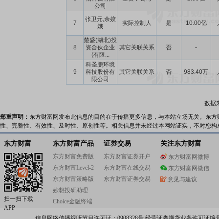
公司
张卫元,余姣
7
实际控制人
是
10.00亿
娥
楚盛(湖北)投
8
资合伙企业
其它关联关系
否
-
(有限...
科圣鹏环境
9
科技股份有
其它关联关系
否
983.40万
限公司
数据
郑重声明：
东方财富网发布此信息的目的在于传播更多信息，与本站立场无关。东方
性、完整性、有效性、及时性、原创性等。相关信息并未经过本网站证实，不对您构
东方财富
东方财富产品
证券交易
关注东方财富
东方财富免费版
东方财富证券开户
东方财富网微博
东方财富Level-2
东方财富在线交易
东方财富网微信
东方财富策略版
东方财富证券交易
意见与建议
妙想投研助理
扫一扫下载
Choice金融终端
APP
信息网络传播视听节目许可证：0908328号 经营证券期货业务许可证编号：91310