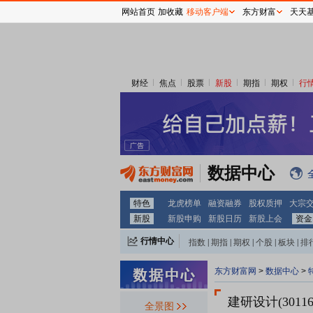
网站首页
加收藏
移动客户端
东方财富
天天
财经
焦点
股票
新股
期指
期权
行
数据中心
特色
龙虎榜单
融资融券
股权质押
大宗
新股
新股申购
新股日历
新股上会
资金
行情中心
指数
|
期指
|
期权
|
个股
|
板块
|
排
东方财富网
>
数据中心
>
建研设计(30116
全景图