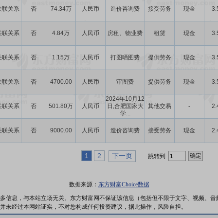
关联关系
否
74.34万
人民币
造价咨询费
接受劳务
现金
3.
关联关系
否
4.84万
人民币
房租、物业费
租赁
现金
3.
关联关系
否
1.15万
人民币
打图晒图费
提供劳务
现金
3.
关联关系
否
4700.00
人民币
审图费
提供劳务
现金
3.
2024年10月12
关联关系
否
501.80万
人民币
日,合肥国家大
其他交易
-
2.
学...
关联关系
否
9000.00
人民币
造价咨询费
接受劳务
现金
2.
1
2
下一页
跳转到
数据来源：
东方财富Choice数据
多信息，与本站立场无关。东方财富网不保证该信息（包括但不限于文字、视频、音
并未经过本网站证实，不对您构成任何投资建议，据此操作，风险自担。