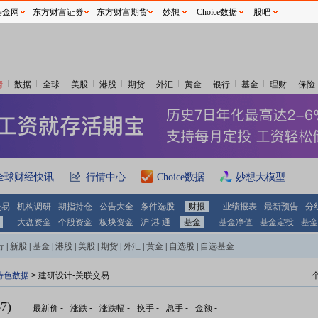
基金网
东方财富证券
东方财富期货
妙想
Choice数据
股吧
情
数据
全球
美股
港股
期货
外汇
黄金
银行
基金
理财
保险
全球财经快讯
行情中心
Choice数据
妙想大模型
交易
机构调研
期指持仓
公告大全
条件选股
财报
业绩报表
最新预告
分
大盘资金
个股资金
板块资金
沪 港 通
基金
基金净值
基金定投
基金
行
|
新股
|
基金
|
港股
|
美股
|
期货
|
外汇
|
黄金
|
自选股
|
自选基金
特色数据
> 建研设计-关联交易
7)
最新价
-
涨跌
-
涨跌幅
-
换手
-
总手
-
金额
-