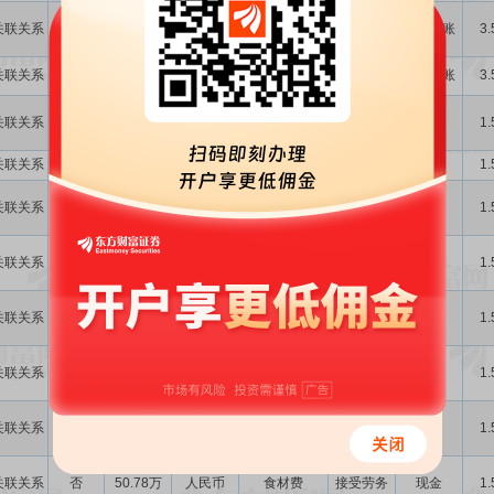
关联关系
否
8500.00
人民币
图文费
提供劳务
银行转账
3.
工程总承包及
关联关系
否
12.36万
人民币
承包
银行转账
3.
设计费
设计费、工程
关联关系
否
22.21万
人民币
提供劳务
现金
1.
项目管理费
关联关系
否
26.02万
人民币
检测费
提供劳务
现金
1.
关联关系
否
3.32万
人民币
审图费
提供劳务
现金
1.
关联关系
否
58.91万
人民币
物业费
接受劳务
现金
1.
关联关系
否
1.70万
人民币
设计费
提供劳务
现金
1.
关联关系
否
5.09万
人民币
检测费
提供劳务
现金
1.
关联关系
否
58.34万
人民币
检测费
提供劳务
现金
1.
关联关系
否
50.78万
人民币
食材费
接受劳务
现金
1.