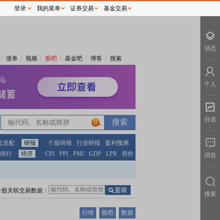
登录
我的菜单
证券交易
基金交易
动态
债券
视频
股吧
基金吧
博客
搜索
个人
自选
0
红送配
研报
个股研报
行业研报
盈利预测
排行
经济
CPI
PPI
PMI
GDP
LPR
房价
消息
个股关联交易数据：
搜索
行情
股吧
数据