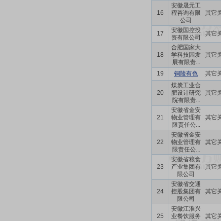
安徽晟元工
16
程咨询有限
其它
公司
安徽国控投
17
其它
资有限公司
合肥国家大
18
学科技园发
其它
展有限责...
19
铜陵有色
其它
煤炭工业合
20
肥设计研究
其它
院有限责...
安徽省金安
21
物业管理有
其它
限责任公...
安徽省金安
22
物业管理有
其它
限责任公...
安徽省粮食
23
产业集团有
其它
限公司
安徽省交通
24
控股集团有
其它
限公司
安徽江淮兴
25
业餐饮服务
其它