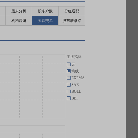
股东分析
股东户数
分红送配
机构调研
关联交易
股东增减持
主图指标
无
均线
EXPMA
SAR
BOLL
BBI