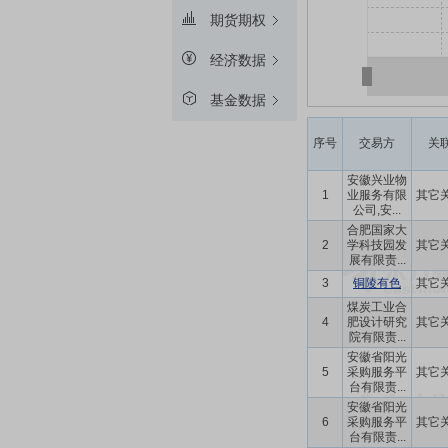
期货期权
经济数据
基金数据
序号
交易方
关
安徽兴业物
1
业服务有限
其它
公司,安...
合肥国家大
2
学科技园发
其它
展有限责...
3
铜陵有色
其它
煤炭工业合
4
肥设计研究
其它
院有限责...
安徽省阳光
5
采购服务平
其它
台有限责...
安徽省阳光
6
采购服务平
其它
台有限责...