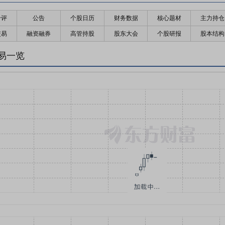
千评
公告
个股日历
财务数据
核心题材
主力持仓
交易
融资融券
高管持股
股东大会
个股研报
股本结构
易一览