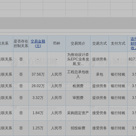
该
是否存在
交易金额
联关系
币种
交易简介
交易方式
支付方式
财
控制关系
(元)
收
为推动设计牵
关联关系
否
-
-
头EPC业务发
提供劳务
-
817
展,安...
工程总承包收
关联关系
否
37.56万
人民币
承包
银行转账
3.
入
关联关系
否
26.02万
人民币
检测费
提供劳务
银行转账
3.
关联关系
否
3.32万
人民币
审图费
提供劳务
银行转账
3.
关联关系
否
1.84万
人民币
采购固定资产
接受劳务
银行转账
3.
关联关系
否
1.25万
人民币
招投标费
接受劳务
银行转账
3.