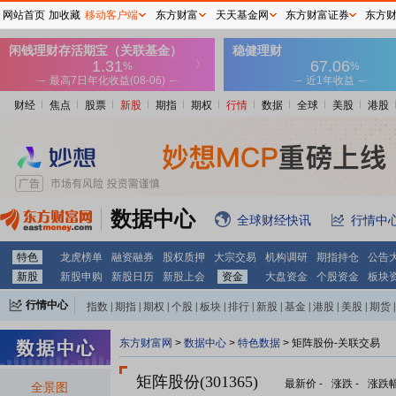
网站首页
加收藏
移动客户端
东方财富
天天基金网
东方财富证券
东方
财经
焦点
股票
新股
期指
期权
行情
数据
全球
美股
港股
数据中心
全球财经快讯
行情中
特色
龙虎榜单
融资融券
股权质押
大宗交易
机构调研
期指持仓
公告
新股
新股申购
新股日历
新股上会
资金
大盘资金
个股资金
板块
行情中心
指数
|
期指
|
期权
|
个股
|
板块
|
排行
|
新股
|
基金
|
港股
|
美股
|
期货
|
外汇
|
黄金
|
自选股
|
自选基金
东方财富网
>
数据中心
>
特色数据
> 矩阵股份-关联交易
矩阵股份(301365)
最新价
-
涨跌
-
涨跌
全景图