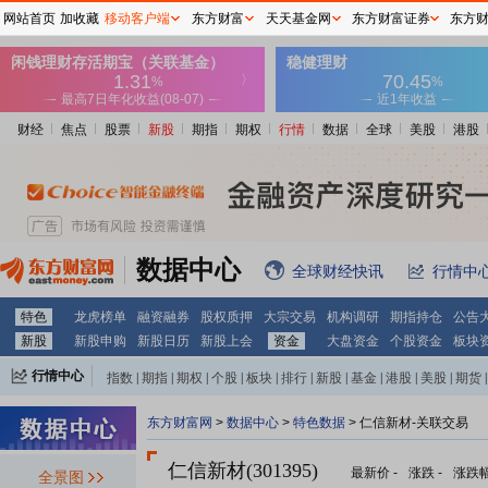
网站首页
加收藏
移动客户端
东方财富
天天基金网
东方财富证券
东方
财经
焦点
股票
新股
期指
期权
行情
数据
全球
美股
港股
数据中心
全球财经快讯
行情中
特色
龙虎榜单
融资融券
股权质押
大宗交易
机构调研
期指持仓
公告
新股
新股申购
新股日历
新股上会
资金
大盘资金
个股资金
板块
行情中心
指数
|
期指
|
期权
|
个股
|
板块
|
排行
|
新股
|
基金
|
港股
|
美股
|
期货
|
外汇
|
黄金
|
自选股
|
自选基金
东方财富网
>
数据中心
>
特色数据
> 仁信新材-关联交易
仁信新材(301395)
最新价
-
涨跌
-
涨跌
全景图