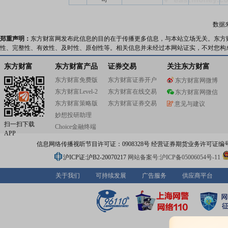
数据
郑重声明：
东方财富网发布此信息的目的在于传播更多信息，与本站立场无关。东方
性、完整性、有效性、及时性、原创性等。相关信息并未经过本网站证实，不对您构
东方财富
东方财富产品
证券交易
关注东方财富
东方财富免费版
东方财富证券开户
东方财富网微博
东方财富Level-2
东方财富在线交易
东方财富网微信
东方财富策略版
东方财富证券交易
意见与建议
妙想投研助理
扫一扫下载
Choice金融终端
APP
信息网络传播视听节目许可证：0908328号 经营证券期货业务许可证编号：91310
沪ICP证:沪B2-20070217
网站备案号:沪ICP备05006054号-11
关于我们
可持续发展
广告服务
供应商平台