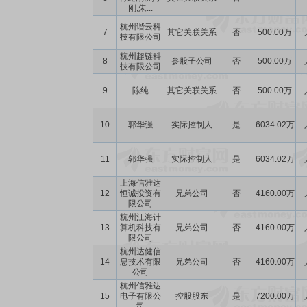
刚,朱...
杭州谐云科
7
其它关联关系
否
500.00万
技有限公司
杭州趣链科
8
参股子公司
否
500.00万
技有限公司
9
陈纯
其它关联关系
否
500.00万
10
郭华强
实际控制人
是
6034.02万
11
郭华强
实际控制人
是
6034.02万
上海信雅达
12
恒诚投资有
兄弟公司
否
4160.00万
限公司
杭州江海计
13
算机科技有
兄弟公司
否
4160.00万
限公司
杭州达健信
14
息技术有限
兄弟公司
否
4160.00万
公司
杭州信雅达
15
电子有限公
控股股东
是
7200.00万
司