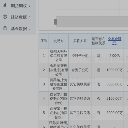
期货期权
经济数据
基金数据
是否存在
交易金额
序号
交易方
关联关系
控制关系
(元)
杭州天明环
1
保工程有限
控股子公司
是
2.00亿
公司
金科览智科
2
技(北京)有限
全资子公司
是
1000.00万
公司
费禹铭,上海
3
融玺创业投
其它关联关系
否
3000.00万
资管理...
西安擎川投
4
资中心(有限
其它关联关系
否
2100.00万
合伙)
西安擎川投
5
资中心(有限
其它关联关系
否
3000.00万
合伙)
汪陈笑,叶明,
6
付建刚,刘小
其它关联关系
否
-