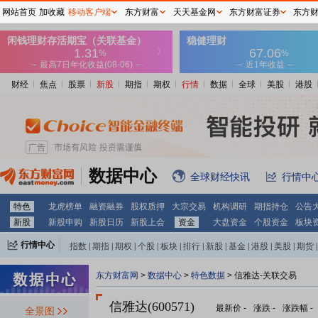
网站首页
加收藏
移动客户端
东方财富
天天基金网
东方财富证券
东方
财经
焦点
股票
新股
期指
期权
行情
数据
全球
美股
港股
数据中心
全球财经快讯
行情中
特色
龙虎榜单
融资融券
股权质押
大宗交易
机构调研
期指持仓
公告
新股
新股申购
新股日历
新股上会
资金
大盘资金
个股资金
板块
行情中心
指数
|
期指
|
期权
|
个股
|
板块
|
排行
|
新股
|
基金
|
港股
|
美股
|
期货
|
外汇
|
黄金
|
自选股
|
自选基金
东方财富网
>
数据中心
>
特色数据
> 信雅达-关联交易
信雅达(600571)
最新价
-
涨跌
-
涨跌幅
-
全景图