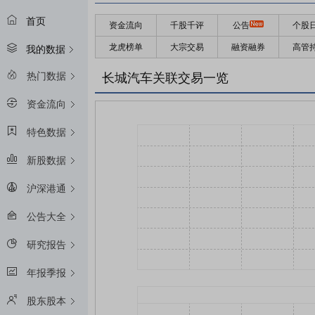
首页
资金流向
千股千评
公告
个股
龙虎榜单
大宗交易
融资融券
高管
我的数据
热门数据
长城汽车关联交易一览
资金流向
特色数据
新股数据
沪深港通
公告大全
研究报告
年报季报
股东股本