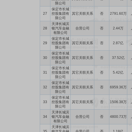
限公司
保定市长城
27
控股集团有
其它关联关系
否
2791.60万
限公司
天津长城滨
28
银汽车金融
合营公司
否
2.44万
有限公司
保定市长城
29
控股集团有
其它关联关系
否
2.87亿
限公司
保定市长城
30
控股集团有
其它关联关系
否
37.52亿
限公司
保定市长城
31
控股集团有
其它关联关系
否
5.42亿
限公司
保定市长城
32
控股集团有
其它关联关系
否
6959.36万
限公司
保定市长城
33
控股集团有
其它关联关系
否
1506.38万
限公司
天津长城滨
34
银汽车金融
合营公司
否
4800.73万
有限公司
天津长城滨
35
银汽车金融
合营公司
否
1.18亿