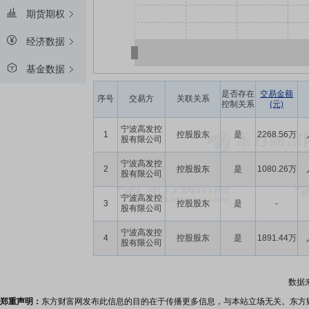
期货期权
经济数据
基金数据
是否存在
交易金额
序号
交易方
关联关系
控制关系
(元)
宁波高发控
1
控股股东
是
2268.56万
股有限公司
宁波高发控
2
控股股东
是
1080.26万
股有限公司
宁波高发控
3
控股股东
是
-
股有限公司
宁波高发控
4
控股股东
是
1891.44万
股有限公司
数据
郑重声明：
东方财富网发布此信息的目的在于传播更多信息，与本站立场无关。东方