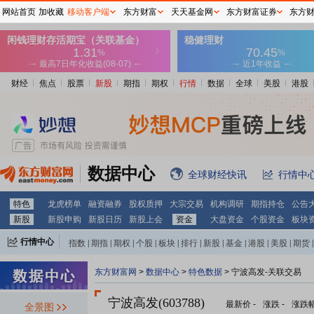
网站首页
加收藏
移动客户端
东方财富
天天基金网
东方财富证券
东方
财经
焦点
股票
新股
期指
期权
行情
数据
全球
美股
港股
数据中心
全球财经快讯
行情中
特色
龙虎榜单
融资融券
股权质押
大宗交易
机构调研
期指持仓
公告
新股
新股申购
新股日历
新股上会
资金
大盘资金
个股资金
板块
行情中心
指数
|
期指
|
期权
|
个股
|
板块
|
排行
|
新股
|
基金
|
港股
|
美股
|
期货
|
外汇
|
黄金
|
自选股
|
自选基金
东方财富网
>
数据中心
>
特色数据
> 宁波高发-关联交易
宁波高发(603788)
最新价
-
涨跌
-
涨跌
全景图