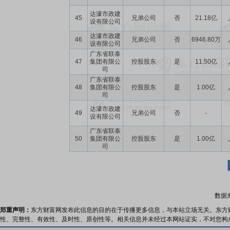
达濠市政建
45
兄弟公司
否
21.18亿
设有限公司
达濠市政建
46
兄弟公司
否
6946.80万
设有限公司
广东省联泰
47
集团有限公
控股股东
是
11.50亿
司
广东省联泰
48
集团有限公
控股股东
是
1.00亿
司
达濠市政建
49
兄弟公司
否
-
设有限公司
广东省联泰
50
集团有限公
控股股东
是
1.00亿
司
数据
郑重声明：
东方财富网发布此信息的目的在于传播更多信息，与本站立场无关。东方
性、完整性、有效性、及时性、原创性等。相关信息并未经过本网站证实，不对您构