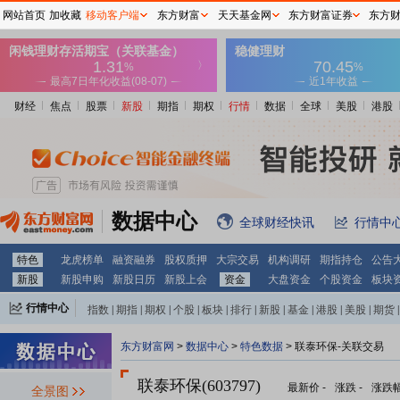
网站首页
加收藏
移动客户端
东方财富
天天基金网
东方财富证券
东方
财经
焦点
股票
新股
期指
期权
行情
数据
全球
美股
港股
数据中心
全球财经快讯
行情中
特色
龙虎榜单
融资融券
股权质押
大宗交易
机构调研
期指持仓
公告
新股
新股申购
新股日历
新股上会
资金
大盘资金
个股资金
板块
行情中心
指数
|
期指
|
期权
|
个股
|
板块
|
排行
|
新股
|
基金
|
港股
|
美股
|
期货
|
外汇
|
黄金
|
自选股
|
自选基金
东方财富网
>
数据中心
>
特色数据
> 联泰环保-关联交易
联泰环保(603797)
最新价
-
涨跌
-
涨跌
全景图