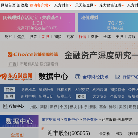
网站首页
加收藏
移动客户端
东方财富
天天基金网
东方财富证券
东方
财经
焦点
股票
新股
期指
期权
行情
数据
全球
美股
港股
数据中心
全球财经快讯
行情中
特色
龙虎榜单
融资融券
股权质押
大宗交易
机构调研
期指持仓
公告
新股
新股申购
新股日历
新股上会
资金
大盘资金
个股资金
板块
行情中心
指数
|
期指
|
期权
|
个股
|
板块
|
排行
|
新股
|
基金
|
港股
|
美股
|
期货
|
外汇
|
黄金
|
自选股
|
自选基金
东方财富网
>
数据中心
>
特色数据
> 迎丰股份-关联交易
迎丰股份(605055)
最新价
-
涨跌
-
涨跌
全景图