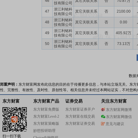
46
其它关联关系
否
70.87万
技有限公司
浙江利铭科
47
其它关联关系
否
2100.00
技有限公司
浙江利铭科
48
其它关联关系
否
0.00
技有限公司
浙江利铭科
49
其它关联关系
否
405.92万
技有限公司
浙江利铭科
50
其它关联关系
否
73.13万
技有限公司
数据
郑重声明：
东方财富网发布此信息的目的在于传播更多信息，与本站立场无关。东方
性、完整性、有效性、及时性、原创性等。相关信息并未经过本网站证实，不对您构
东方财富
东方财富产品
证券交易
关注东方财富
东方财富免费版
东方财富证券开户
东方财富网微博
东方财富Level-2
东方财富在线交易
东方财富网微信
东方财富策略版
东方财富证券交易
意见与建议
妙想投研助理
扫一扫下载
Choice金融终端