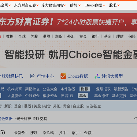
基金网
东方财富证券
东方财富期货
妙想
Choice数据
股吧
情
数据
全球
美股
港股
期货
外汇
黄金
银行
基金
理财
保险
全球财经快讯
行情中心
Choice数据
妙想大模型
交易
机构调研
期指持仓
公告大全
条件选股
财报
业绩报表
最新预告
分
大盘资金
个股资金
板块资金
沪 港 通
基金
基金净值
基金定投
基金
行
|
新股
|
基金
|
港股
|
美股
|
期货
|
外汇
|
黄金
|
自选股
|
自选基金
特色数据
> 光云科技-关联交易
5)
最新价
-
涨跌
-
涨跌幅
-
换手
-
总手
-
金额
-