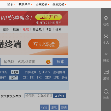
登录
我的菜单
证券交易
基金交易
动态
债券
视频
股吧
基金吧
博客
搜索
个人
自选
1
红送配
研报
个股研报
行业研报
盈利预测
排行
经济
CPI
PPI
PMI
GDP
LPR
房价
消息
个股关联交易数据：
搜索
行情
股吧
数据