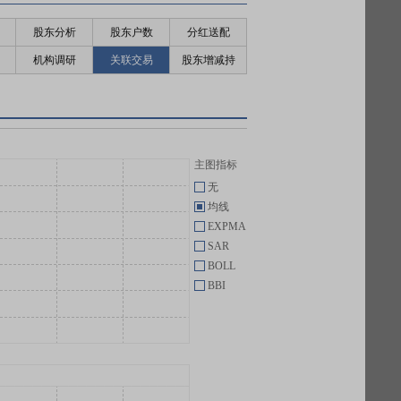
股东分析
股东户数
分红送配
机构调研
关联交易
股东增减持
主图指标
无
均线
EXPMA
SAR
BOLL
BBI