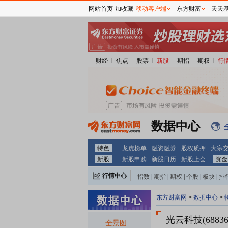
网站首页
加收藏
移动客户端
东方财富
天天
财经
焦点
股票
新股
期指
期权
行
数据中心
特色
龙虎榜单
融资融券
股权质押
大宗
新股
新股申购
新股日历
新股上会
资金
行情中心
指数
|
期指
|
期权
|
个股
|
板块
|
排
东方财富网
>
数据中心
>
光云科技(68836
全景图