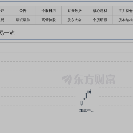
千评
公告
个股日历
财务数据
核心题材
主力持仓
交易
融资融券
高管持股
股东大会
个股研报
股本结构
易一览